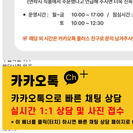
상품상세참조
포장단위별 수량
상품상세참조
원재료명 및 함량
상품상세참조
영양성분
상품상세참조
유전자변형식품에 해당하는 경우의 표시
해당사항 없음
수입식품 여부
해당사항 없음
소비자 상담 관련 전화번호
상품상세참조
반품/교환 정보
판매자명
다봄푸드
문의번호
031-764-8797
반품/교환
배송비