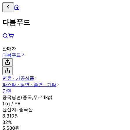
다봄푸드
판매자
다봄푸드
면류 ∙ 가공식품
파스타 ∙ 당면 ∙ 쫄면 ∙ 기타
당면
중국당면(중국,푸르,1kg)
1kg / EA
원산지:
중국산
8,310원
32%
5,680원