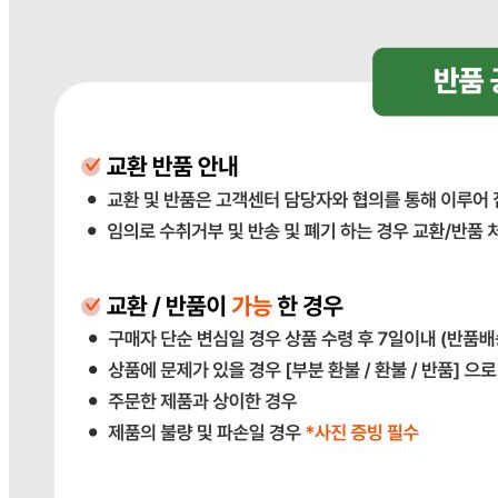
... 🛒 🛒 🛒
🥇
파스타.당면.쫄면.기타 BEST
더보기
판매자 정보
판매자 상호
다봄푸드
사업장 소재지
경기 광주시 장지9길 34-16 (장지동) .
연락처