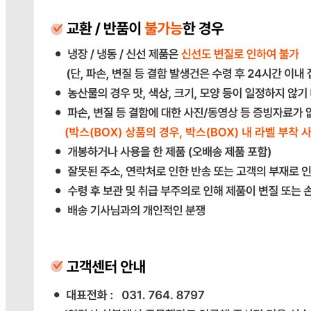
031-764-8797
사업자
등록번호
383-81-02561
통신판매
신고번호
2023-경기광주-1790
상품 고시 정보
식품의 유형
상품상세참조
생산자
상품상세참조
소재지
상품상세참조
제조연월일
상품상세참조
소비기한
상품상세참조
포장단위별 용량(중량)