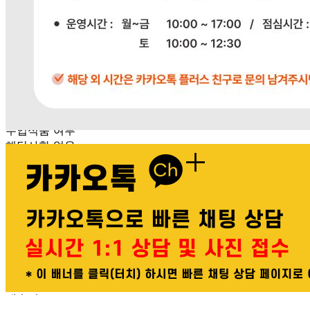
포장단위별 수량
상품상세참조
원재료명 및 함량
상품상세참조
영양성분
상품상세참조
유전자변형식품에 해당하는 경우의 표시
해당사항 없음
수입식품 여부
해당사항 없음
소비자 상담 관련 전화번호
상품상세참조
반품/교환 정보
판매자명
다봄푸드
문의번호
031-764-8797
반품/교환
배송비