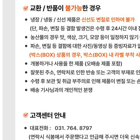
사업자
등록번호
383-81-02561
통신판매
신고번호
2023-경기광주-1790
상품 고시 정보
식품의 유형
상품상세참조
생산자
상품상세참조
소재지
상품상세참조
제조연월일
상품상세참조
소비기한
상품상세참조
포장단위별 용량(중량)
상품상세참조