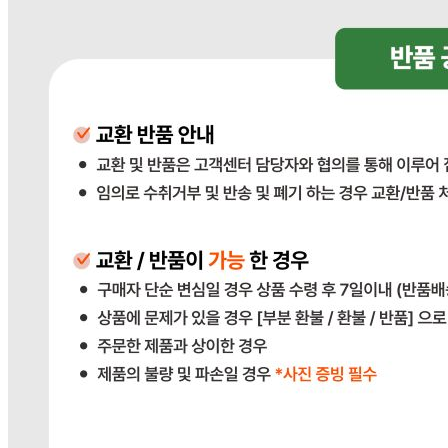
... 🛒 🛒 🛒
🥇
과일통조림 BEST
더보기
판매자 정보
판매자 상호
다봄푸드
사업장 소재지
경기 광주시 장지9길 34-16 (장지동) .
연락처
031-764-8797