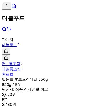
다봄푸드
판매자
다봄푸드
캔 ∙ 통조림
과일통조림
후르츠
델몬트 후르츠칵테일 850g
850g / EA
원산지:
상품 상세정보 참고
3,670원
5%
3,480원