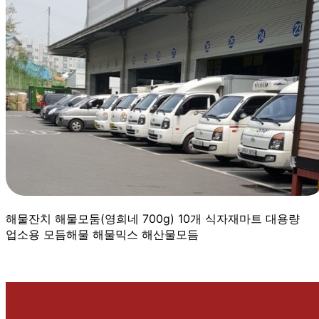
해물잔치 해물모둠(영희네 700g) 10개 식자재마트 대용량
업소용 모듬해물 해물믹스 해산물모듬