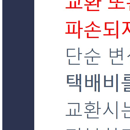
... 🛒 🛒 🛒
🥇
새우.게.해산물 BEST
더보기
판매자 정보