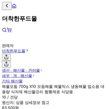
더착한푸드몰
판매자
더착한푸드몰
생선 ∙ 해산물 ∙ 건어물
새우 ∙ 게 ∙ 해산물
기타 해산물
해물모둠 700g X10 모듬해물 해물믹스 냉동해물 업소용 대
용량 식자재 해산물요리 짬뽕재료 식당용
10 / 건당
원산지:
상품 상세정보 참고
83,500원