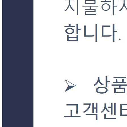
판매자 상호
더착한푸드몰
사업장 소재지
경기 양평군 강상면 강남로899번길 23-30 (병산리) 단독
연락처
031-772-7085
사업자
등록번호
101-24-92681
통신판매
신고번호
제2019-경기양평-0043호
상품 고시 정보
식품의 유형
상품상세 참조
생산자
상품상세 참조
소재지
상품상세 참조