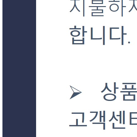
판매자 상호
더착한푸드몰
사업장 소재지
경기 양평군 강상면 강남로899번길 23-30 (병산리) 단독
연락처
031-772-7085
사업자
등록번호
101-24-92681
통신판매
신고번호
제2019-경기양평-0043호
상품 고시 정보
식품의 유형
상품상세 참조
생산자
상품상세 참조
소재지
상품상세 참조