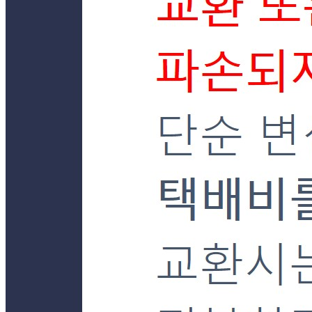
... 🛒 🛒 🛒
🥇
오징어.낙지.초밥용 BEST
더보기
판매자 정보