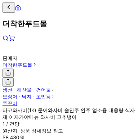
더착한푸드몰
판매자
더착한푸드몰
생선 ∙ 해산물 ∙ 건어물
오징어 ∙ 낙지 ∙ 초밥용
쭈꾸미
타코와사비(1K) 문어와사비 술안주 안주 업소용 대용량 식자
재 이자카야메뉴 와사비 고추냉이
1 / 건당
원산지:
상품 상세정보 참고
58,430원