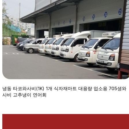
냉동 타코와사비(1K) 1개 식자재마트 대용량 업소용 705생와
사비 고추냉이 연어회