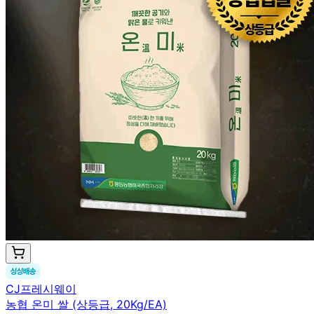
CJ프레시웨이
농협 온미 쌀 (상등급, 20Kg/EA)