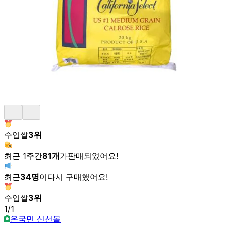
수입쌀
3
위
최근 1주간
81
개
가
판매되었어요!
최근
34
명
이
다시 구매했어요!
수입쌀
3
위
1
/
1
온국민 신선몰