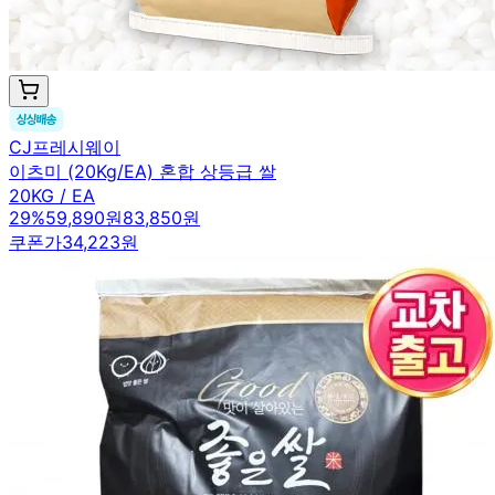
CJ프레시웨이
이츠미 (20Kg/EA) 혼합 상등급 쌀
20KG / EA
29
%
59,890원
83,850원
쿠폰가
34,223원