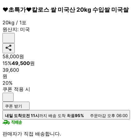
❤️초특가❤️칼로스 쌀 미국산 20kg 수입쌀 미국쌀
20kg / 1포
원산지:
미국
58,000
원
15
%
49,500
원
39,600
원
20%
쿠폰 적용 시
쿠폰 받기
내일 도착
오전 11시
까지 배송 도착 확률
95%
주문마감 오후 06:00
판매자가 직접 배송합니다.