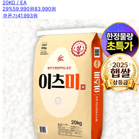
20KG / EA
29
%
59,990원
83,990원
쿠폰가
41,993원