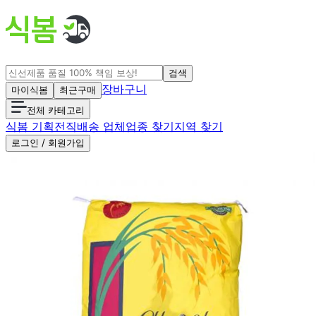
검색
장바구니
마이식봄
최근구매
전체 카테고리
식봄 기획전
직배송 업체
업종 찾기
지역 찾기
로그인 / 회원가입