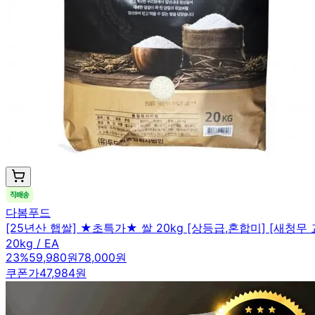
다봄푸드
[25년산 햅쌀] ★초특가★ 쌀 20kg [상등급,혼합미] [새청
20kg / EA
23
%
59,980원
78,000원
쿠폰가
47,984원