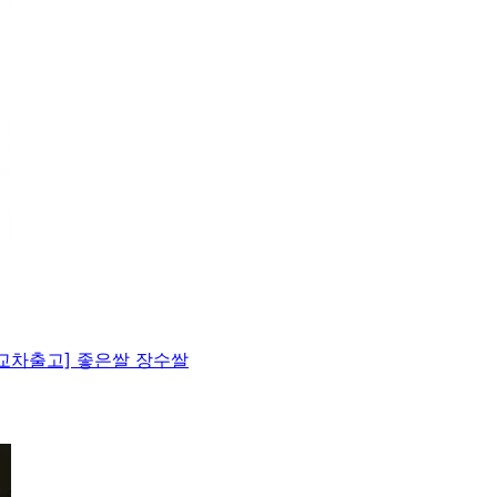
무 교차출고] 좋은쌀 장수쌀