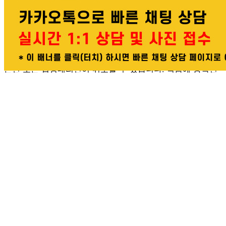
교환 배송비: 단순 변심/주문 실수로 인한 교환 시, 교환 배송
비 10,000원
주의사항
전자상거래 등에서의 소비자보호법에 관한 법률에 의거하여
미성년자가 체결한 계약은 법정대리인이 동의하지 않은 경우
본인 또는 법정대리인이 취소할 수 있습니다. 식봄에 등록된
판매상품과 상품의 내용은 판매자가 등록한 것으로 (주)마켓
보로는 그 등록내용에 대하여 일체의 책임을 지지 않습니다.
상세 정보
구매 정보
상품 문의
배송, 취소, 교환, 반품
등의 궁금한 내용을 문의하세요.
식봄 고객센터
031-698-3453
또는
상품
과 관련된 궁금한 내용을 문의하세요.
다봄푸드
031-764-8797
주문하기