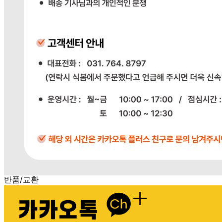
원재료명 및 함량
상품상세참조
영양성분
상품상세참조
유전자변형식품에 해당하는 경우의 표시
해당사항 없음
수입식품 여부
해당사항 없음
소비자 상담 관련 전화번호
상품상세참조
반품/교환 정보
판매자명
다봄푸드
문의번호
031-764-8797
반품/교환
배송비
반품 배송비: 단순 변심으로 인한 반품 시, 왕복 배송비
20,000원