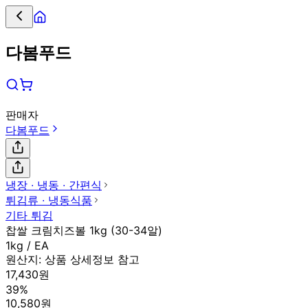
다봄푸드
판매자
다봄푸드
냉장 ∙ 냉동 ∙ 간편식
튀김류 ∙ 냉동식품
기타 튀김
찹쌀 크림치즈볼 1kg (30-34알)
1kg / EA
원산지:
상품 상세정보 참고
17,430원
39%
10,580원