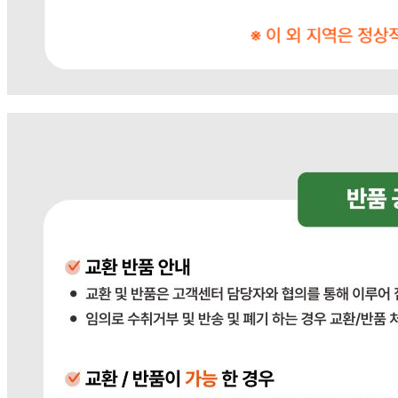
... 🛒 🛒 🛒
🥇
튀김류.냉동식품 BEST
더보기
판매자 정보
판매자 상호
다봄푸드
사업장 소재지
경기 광주시 장지9길 34-16 (장지동) .
연락처
031-764-8797
사업자
등록번호