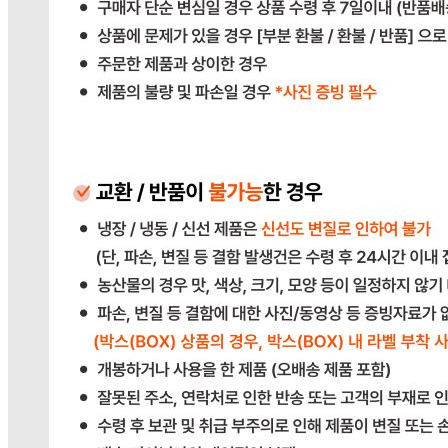
383-81-02561
통신판매
신고번호
2023-경기광주-1790
상품 고시 정보
식품의 유형
상품상세참조
생산자
상품상세참조
소재지
상품상세참조
제조연월일
상품상세참조
소비기한
상품상세참조
포장단위별 용량(중량)
상품상세참조
포장단위별 수량
상품상세참조