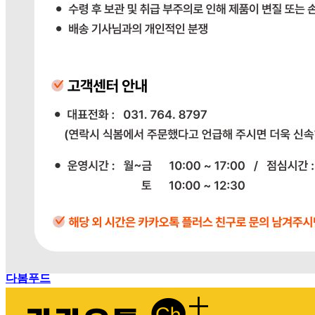
교환 배송비: 단순 변심/주문 실수로 인한 교환 시, 교환 배송
비 10,000원
주의사항
전자상거래 등에서의 소비자보호법에 관한 법률에 의거하여
미성년자가 체결한 계약은 법정대리인이 동의하지 않은 경우
본인 또는 법정대리인이 취소할 수 있습니다. 식봄에 등록된
판매상품과 상품의 내용은 판매자가 등록한 것으로 (주)마켓
보로는 그 등록내용에 대하여 일체의 책임을 지지 않습니다.
상세 정보
구매 정보
상품 문의
배송, 취소, 교환, 반품
등의 궁금한 내용을 문의하세요.
식봄 고객센터
031-698-3453
또는
상품
과 관련된 궁금한 내용을 문의하세요.
다봄푸드
031-764-8797
주문하기