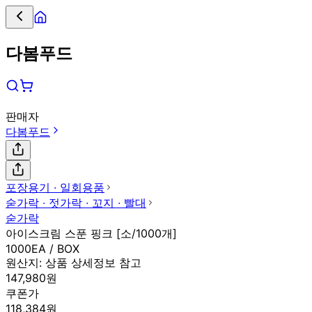
다봄푸드
판매자
다봄푸드
포장용기 ∙ 일회용품
숟가락 ∙ 젓가락 ∙ 꼬지 ∙ 빨대
숟가락
아이스크림 스푼 핑크 [소/1000개]
1000EA / BOX
원산지:
상품 상세정보 참고
147,980원
쿠폰가
118,384원