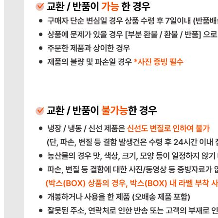
연락처
031-764-8797
사업자
등록번호
383-81-02561
통신판매
신고번호
2023-경기광주-1790
상품 고시 정보
반품/교환 정보
판매자명
다봄푸드
문의번호
031-764-8797
반품/교환
배송비
반품 배송비: 단순 변심으로 인한 반품 시, 왕복 배송비
20,000원