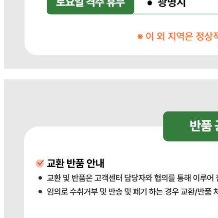
... 🛒 🛒 🛒
🥇
숟가락.젓가락.꼬지.빨대 BEST
더보기
판매자 정보
판매자 상호
다봄푸드
사업장 소재지
경기 광주시 장지9길 34-16 (장지동) .