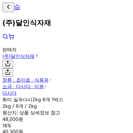
(주)달인식자재
판매자
(주)달인식자재
장류 ∙ 조미료 ∙ 식용유
소금 ∙ 다시다 ∙ 미원
다시다
화미 실속다시2kg 6개 1박스
2kg / 6개 / 2kg
원산지:
상품 상세정보 참고
48,000원
16%
40,300원