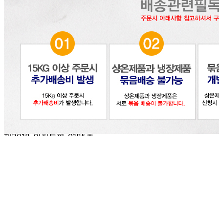
판매자 상호
(주)달인식자재
사업장 소재지
인천 부평구 영성동로 36-27 (삼산동) 달인식자재마트
연락처
032-715-7090
사업자
등록번호
122-86-30225
통신판매
신고번호
제2018-인천부평-0185호
상품 고시 정보
식품의 유형
조미료
생산자
화미
소재지