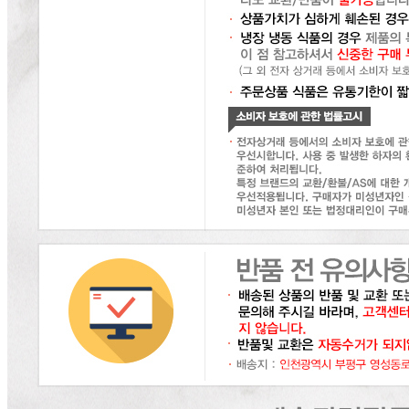
... 🛒 🛒 🛒
🥇
소금.다시다.미원 BEST
더보기
판매자 정보