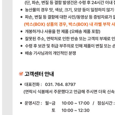
반품/교환
배송비
반품 배송비: 단순 변심으로 인한 반품 시, 왕복 배송비
20,000원
교환 배송비: 단순 변심/주문 실수로 인한 교환 시, 교환 배송
비 10,000원
주의사항
전자상거래 등에서의 소비자보호법에 관한 법률에 의거하여
미성년자가 체결한 계약은 법정대리인이 동의하지 않은 경우
본인 또는 법정대리인이 취소할 수 있습니다. 식봄에 등록된
판매상품과 상품의 내용은 판매자가 등록한 것으로 (주)마켓
보로는 그 등록내용에 대하여 일체의 책임을 지지 않습니다.
상세 정보
구매 정보
상품 문의
배송, 취소, 교환, 반품
등의 궁금한 내용을 문의하세요.
식봄 고객센터
031-698-3453
또는
상품
과 관련된 궁금한 내용을 문의하세요.