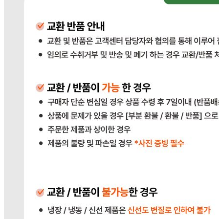
판매자 상호
다봄푸드
사업장 소재지
경기 광주시 장지9길 34-16 (장지동) .
연락처
031-764-8797
사업자
등록번호
383-81-02561
통신판매
신고번호
2023-경기광주-1790
상품 고시 정보
반품/교환 정보
판매자명
다봄푸드
문의번호
031-764-8797