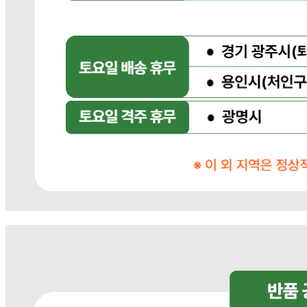
... 🛒 🛒 🛒
🥇
고무장갑.수세미.행주 BEST
더보기
판매자 정보