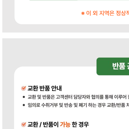
... 🛒 🛒 🛒
🥇
봉지라면.컵라면 BEST
더보기
판매자 정보