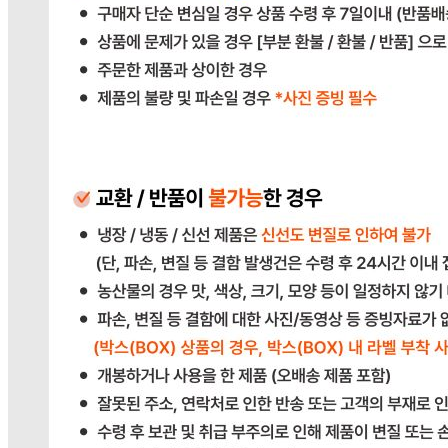
판매자 상호
다봄푸드
사업장 소재지
경기 광주시 장지9길 34-16 (장지동) .
연락처
031-764-8797
사업자
등록번호
383-81-02561
통신판매
신고번호
2023-경기광주-1790
상품 고시 정보
반품/교환 정보
판매자명
다봄푸드
문의번호