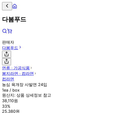
다봄푸드
판매자
다봄푸드
면류 ∙ 가공식품
봉지라면 ∙ 컵라면
컵라면
농심 육개장 사발면 24입
1ea / box
원산지:
상품 상세정보 참고
38,110원
33%
25,380원