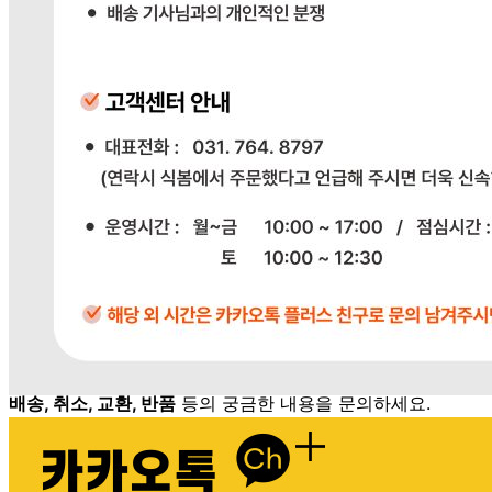
031-764-8797
반품/교환
배송비
반품 배송비: 단순 변심으로 인한 반품 시, 왕복 배송비
20,000원
교환 배송비: 단순 변심/주문 실수로 인한 교환 시, 교환 배송
비 10,000원
주의사항
전자상거래 등에서의 소비자보호법에 관한 법률에 의거하여
미성년자가 체결한 계약은 법정대리인이 동의하지 않은 경우
본인 또는 법정대리인이 취소할 수 있습니다. 식봄에 등록된
판매상품과 상품의 내용은 판매자가 등록한 것으로 (주)마켓
보로는 그 등록내용에 대하여 일체의 책임을 지지 않습니다.
상세 정보
구매 정보
상품 문의
배송, 취소, 교환, 반품
등의 궁금한 내용을 문의하세요.
식봄 고객센터
031-698-3453
또는
상품
과 관련된 궁금한 내용을 문의하세요.