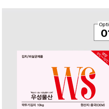
🥇
김치 BEST
더보기
판매자 정보
판매자 상호
우성물산(택배배송)
사업장 소재지
경기 화성시 남양읍 안석길 143 (안석리) 우성물산
연락처
032-715-7181
사업자
등록번호
230-17-00818
통신판매
신고번호
제 2020-화성남양-0088 호
상품 고시 정보
식품의 유형
상품상세 참조
생산자