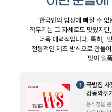
상품상세 참조
반품/교환 정보
판매자명
우성물산(택배배송)
문의번호
032-715-7181
반품/교환
배송비
반품 배송비: 10000원
교환 배송비: 10000원
주의사항
전자상거래 등에서의 소비자보호법에 관한 법률에 의거하여
미성년자가 체결한 계약은 법정대리인이 동의하지 않은 경우
본인 또는 법정대리인이 취소할 수 있습니다. 식봄에 등록된
판매상품과 상품의 내용은 판매자가 등록한 것으로 (주)마켓
보로는 그 등록내용에 대하여 일체의 책임을 지지 않습니다.
상세 정보
구매 정보
상품 문의
상품 문의
문의글 작성