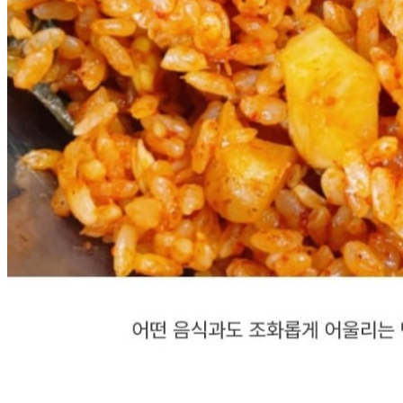
... 🛒 🛒 🛒