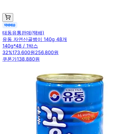
태동유통판매(택배)
유동 자연산골뱅이 140g 48개
140g*48 / 1박스
32
%
173,600원
256,800원
쿠폰가
138,880원