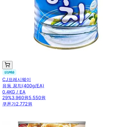
CJ프레시웨이
유동 꽁치(400g/EA)
0.4KG / EA
29
%
3,960원
5,550원
쿠폰가
2,772원