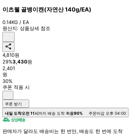
이츠웰 골뱅이캔(자연산 140g/EA)
0.14KG / EA
원산지:
상품상세 참조
4,810
원
29
%
3,430
원
2,401
원
30%
쿠폰 적용 시
쿠폰 받기
내일 도착
오전 11시
까지 배송 도착 확률
90%
주문마감 오후 04:00
판매자가 달라도 배송비는 한 번만, 배송도 한 번에 도착