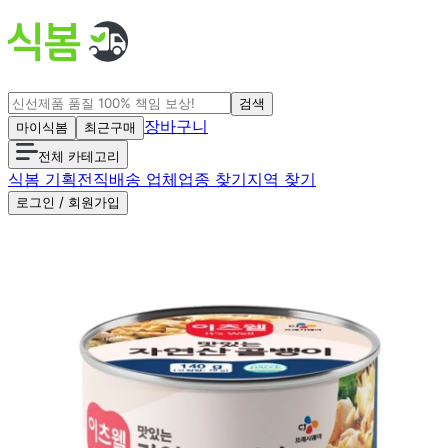
검색
장바구니
마이식봄
최근구매
전체 카테고리
식봄 기획전
직배송 업체
업종 찾기
지역 찾기
로그인 / 회원가입