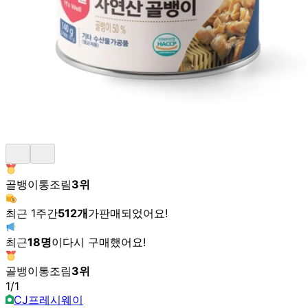
골뱅이통조림
3
위
최근 1주간
512
개
가
판매되었어요!
최근
18
명
이
다시 구매했어요!
골뱅이통조림
3
위
1
/
1
CJ프레시웨이