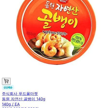
주식회사 푸드올마켓
동원 자연산 골뱅이 140g
140g / EA