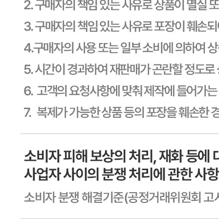
터 270일 까지
포장단위별 용량(중량)
상세페이지참고
포장단위별 수량
상세페이지참고
원재료명 및 함량
상세페이지참고
영양성분
상세페이지참고
유전자변형식품에 해당하는 경우의 표시
해당사항 없음
수입식품 여부
수입식품안전관리특별법에 따른 수입신고를 필함
소비자 상담 관련 전화번호
1588-6967
반품/교환 정보
판매자명
CJ프레시웨이
문의번호