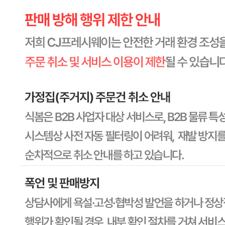
1588-6967
반품/교환
배송비
반품 배송비: 30,000원
교환 배송비: 30,000원
주의사항
전자상거래 등에서의 소비자보호법에 관한 법률에 의거하여
미성년자가 체결한 계약은 법정대리인이 동의하지 않은 경우
본인 또는 법정대리인이 취소할 수 있습니다. 식봄에 등록된
판매상품과 상품의 내용은 판매자가 등록한 것으로 (주)마켓
보로는 그 등록내용에 대하여 일체의 책임을 지지 않습니다.
상세 정보
구매 정보
상품 문의
상품 문의
문의글 작성
내 문의만 보기
비밀글 제외