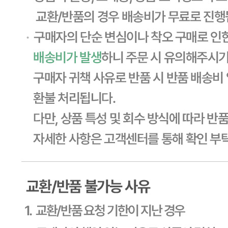
연락처
1588-6967
사업자
등록번호
603-81-11270
통신판매
신고번호
제2011-용인기흥-00129호
상품 고시 정보
식품의 유형
상세페이지참고
생산자
상세페이지참고
소재지
상세페이지참고
제조연월일
상세페이지참고
소비기한
본 제품은 제품입고일별 유통기한 또는 품질유지기한이 상이
하므로, 필요시 고객센터로 문의하여 주십시오. 제조일로부