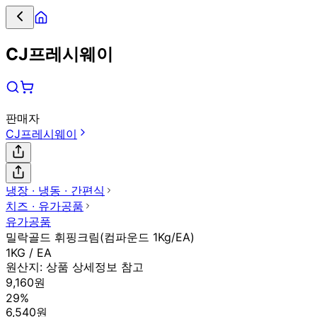
CJ프레시웨이
판매자
CJ프레시웨이
냉장 ∙ 냉동 ∙ 간편식
치즈 ∙ 유가공품
유가공품
밀락골드 휘핑크림(컴파운드 1Kg/EA)
1KG / EA
원산지:
상품 상세정보 참고
9,160원
29%
6,540원