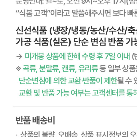
... 🛒 🛒 🛒
🥇
치즈.유가공품 BEST
더보기
판매자 정보
판매자 상호
CJ프레시웨이
사업장 소재지
경기 용인시 기흥구 기곡로 32 (하갈동, 제일제당수원물류센
타) 씨제이프레시웨이