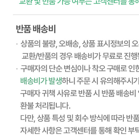
... 🛒 🛒 🛒
🥇
튀김류.냉동식품 BEST
더보기
판매자 정보
판매자 상호
CJ프레시웨이
사업장 소재지