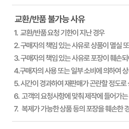
경기 용인시 기흥구 기곡로 32 (하갈동, 제일제당수원물류센
타) 씨제이프레시웨이
연락처
1588-6967
사업자
등록번호
603-81-11270
통신판매
신고번호
제2011-용인기흥-00129호
상품 고시 정보
식품의 유형
상세페이지참고
생산자
상세페이지참고
소재지
상세페이지참고
제조연월일
상세페이지참고