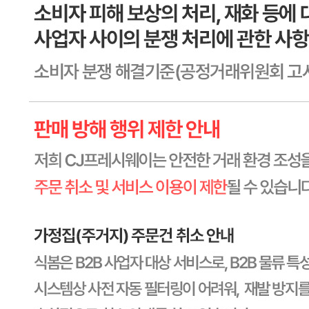
소비기한
본 제품은 제품입고일별 유통기한 또는 품질유지기한이 상이
하므로, 필요시 고객센터로 문의하여 주십시오. 제조일로부
터 730일 까지
포장단위별 용량(중량)
상세페이지참고
포장단위별 수량
상세페이지참고
원재료명 및 함량
상세페이지참고
영양성분
상세페이지참고
유전자변형식품에 해당하는 경우의 표시
해당사항 없음
수입식품 여부
수입식품안전관리특별법에 따른 수입신고를 필함
소비자 상담 관련 전화번호
1588-6967
반품/교환 정보
판매자명