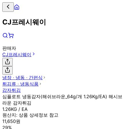
CJ프레시웨이
판매자
CJ프레시웨이
냉장 ∙ 냉동 ∙ 간편식
튀김류 ∙ 냉동식품
감자튀김
심플로트 냉동감자(해쉬브라운_64g/개 1.26Kg/EA) 해시브
라운 감자튀김
1.26KG / EA
원산지:
상품 상세정보 참고
11,650원
29%