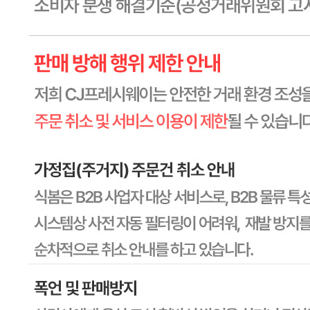
상세페이지참고
포장단위별 수량
상세페이지참고
원재료명 및 함량
상세페이지참고
영양성분
상세페이지참고
유전자변형식품에 해당하는 경우의 표시
해당사항 없음
수입식품 여부
수입식품안전관리특별법에 따른 수입신고를 필함
소비자 상담 관련 전화번호
1588-6967
반품/교환 정보
판매자명
CJ프레시웨이
문의번호
1588-6967
반품/교환