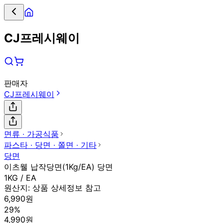
CJ프레시웨이
판매자
CJ프레시웨이
면류 ∙ 가공식품
파스타 ∙ 당면 ∙ 쫄면 ∙ 기타
당면
이츠웰 납작당면(1Kg/EA) 당면
1KG / EA
원산지:
상품 상세정보 참고
6,990원
29%
4,990원