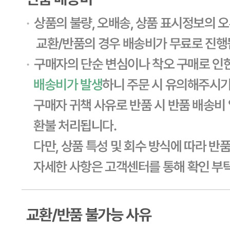
... 🛒 🛒 🛒
🥇
파스타.당면.쫄면.기타 BEST
더보기
판매자 정보
판매자 상호
CJ프레시웨이
사업장 소재지
경기 용인시 기흥구 기곡로 32 (하갈동, 제일제당수원물류센
타) 씨제이프레시웨이
연락처
1588-6967