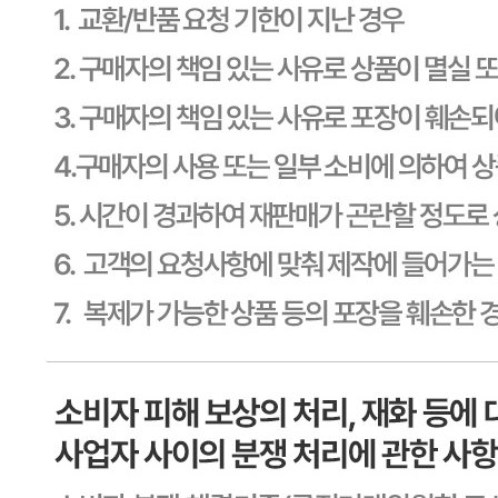
사업자
등록번호
603-81-11270
통신판매
신고번호
제2011-용인기흥-00129호
상품 고시 정보
식품의 유형
상세페이지참고
생산자
상세페이지참고
소재지
상세페이지참고
제조연월일
상세페이지참고
소비기한
본 제품은 제품입고일별 유통기한 또는 품질유지기한이 상이
하므로, 필요시 고객센터로 문의하여 주십시오. 제조일로부
터 730일 까지
포장단위별 용량(중량)