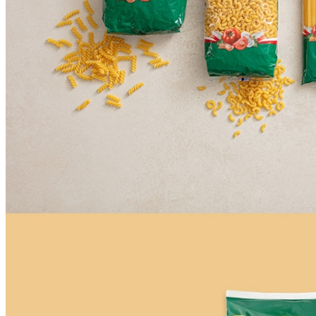
🥇
파스타.당면.쫄면.기타 BEST
더보기
판매자 정보
판매자 상호
CJ프레시웨이
사업장 소재지
경기 용인시 기흥구 기곡로 32 (하갈동, 제일제당수원물류센
타) 씨제이프레시웨이
연락처
1588-6967
사업자
등록번호
603-81-11270
통신판매
신고번호
제2011-용인기흥-00129호
상품 고시 정보
식품의 유형
상세페이지참고