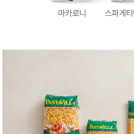
... 🛒 🛒 🛒