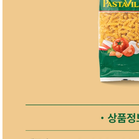
생산자
상세페이지참고
소재지
상세페이지참고
제조연월일
상세페이지참고
소비기한
본 제품은 제품입고일별 유통기한 또는 품질유지기한이 상이
하므로, 필요시 고객센터로 문의하여 주십시오. 제조일로부
터 730일 까지
포장단위별 용량(중량)
상세페이지참고
포장단위별 수량
상세페이지참고
원재료명 및 함량
상세페이지참고
영양성분
상세페이지참고
유전자변형식품에 해당하는 경우의 표시
해당사항 없음