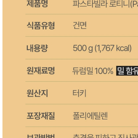
수입식품 여부
수입식품안전관리특별법에 따른 수입신고를 필함
소비자 상담 관련 전화번호
1588-6967
반품/교환 정보
판매자명
CJ프레시웨이
문의번호
1588-6967
반품/교환
배송비
반품 배송비: 30,000원
교환 배송비: 30,000원
주의사항
전자상거래 등에서의 소비자보호법에 관한 법률에 의거하여
미성년자가 체결한 계약은 법정대리인이 동의하지 않은 경우
본인 또는 법정대리인이 취소할 수 있습니다. 식봄에 등록된
판매상품과 상품의 내용은 판매자가 등록한 것으로 (주)마켓
보로는 그 등록내용에 대하여 일체의 책임을 지지 않습니다.