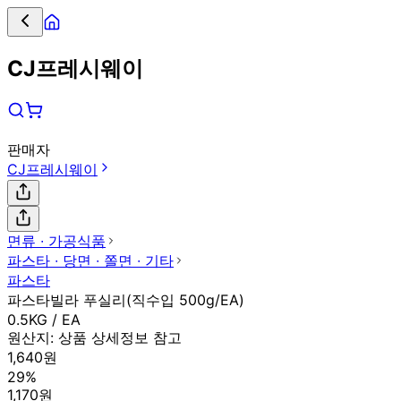
CJ프레시웨이
판매자
CJ프레시웨이
면류 ∙ 가공식품
파스타 ∙ 당면 ∙ 쫄면 ∙ 기타
파스타
파스타빌라 푸실리(직수입 500g/EA)
0.5KG / EA
원산지:
상품 상세정보 참고
1,640원
29%
1,170원