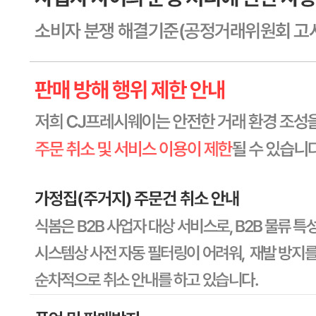
터 365일 까지
포장단위별 용량(중량)
상세페이지참고
포장단위별 수량
상세페이지참고
원재료명 및 함량
상세페이지참고
영양성분
상세페이지참고
유전자변형식품에 해당하는 경우의 표시
해당사항 없음
수입식품 여부
해당사항 없음
소비자 상담 관련 전화번호
1588-6967
반품/교환 정보
판매자명
CJ프레시웨이
문의번호
1588-6967