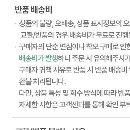
... 🛒 🛒 🛒
🥇
즉석밥.카레.짜장.스프 BEST
더보기
판매자 정보
판매자 상호
CJ프레시웨이
사업장 소재지
경기 용인시 기흥구 기곡로 32 (하갈동, 제일제당수원물류센
타) 씨제이프레시웨이
연락처