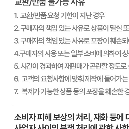
1588-6967
사업자
등록번호
603-81-11270
통신판매
신고번호
제2011-용인기흥-00129호
상품 고시 정보
식품의 유형
상세페이지참고
생산자
상세페이지참고
소재지
상세페이지참고
제조연월일
상세페이지참고
소비기한
본 제품은 제품입고일별 유통기한 또는 품질유지기한이 상이
하므로, 필요시 고객센터로 문의하여 주십시오. 제조일로부