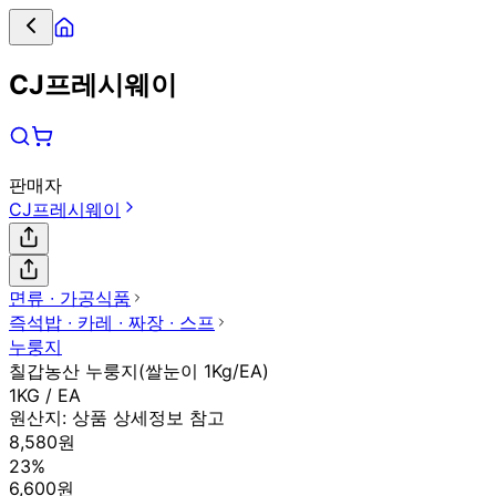
CJ프레시웨이
판매자
CJ프레시웨이
면류 ∙ 가공식품
즉석밥 ∙ 카레 ∙ 짜장 ∙ 스프
누룽지
칠갑농산 누룽지(쌀눈이 1Kg/EA)
1KG / EA
원산지:
상품 상세정보 참고
8,580원
23%
6,600원