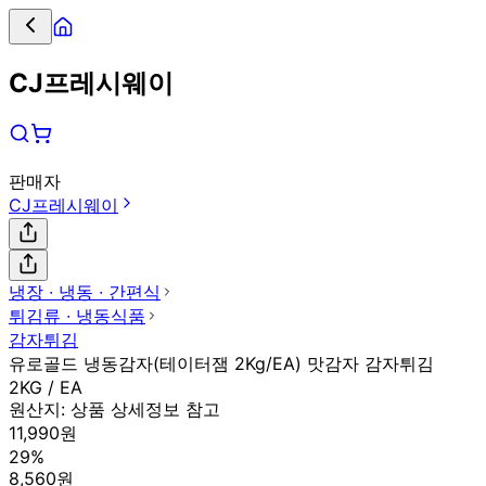
CJ프레시웨이
판매자
CJ프레시웨이
냉장 ∙ 냉동 ∙ 간편식
튀김류 ∙ 냉동식품
감자튀김
유로골드 냉동감자(테이터잼 2Kg/EA) 맛감자 감자튀김
2KG / EA
원산지:
상품 상세정보 참고
11,990원
29%
8,560원