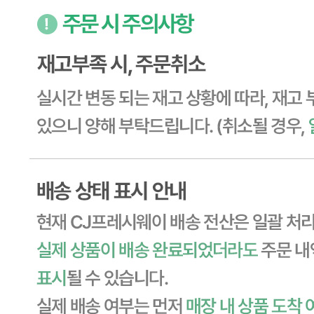
답변완료
지금확인해보니
조*희
2025.02.07
배송이안왔네요 확인후연락바랍니다
판매자
2025.02.10
안녕하십니까, CJ프레시웨이 담당자입니다. ✿˘◡˘✿ 먼저,
저희 상품을 믿고 구매해 주셨는데 불편을 드려 대단히 죄송
합니다. 번거로우시겠지만, 원활한 클레임 처리를 위하여 식
봄 및 상호 언급 부탁드리며, 1588-6967 고객센터로 전화 주
시면 빠르게 처리 도와드리도록 하겠습니다. 감사합니다. 오
늘도 행복한 하루로 가득 보내세요! ◡̈ ͥ♡
답변완료
배송은 언제인가요?
이*정
2024.09.12
배송은 언제인가요?
판매자
2024.09.20
안녕하십니까, CJ프레시웨이 담당자입니다. 빠르게 회신드
리지 못하여 죄송합니다. 기다려주시고, 너그러운 양해해 주
셔서 정말 감사합니다.:) ◉ 고객님 결제 기준 2024-09-12
21:44:56&gt;&gt; 2024-09-14 배송 도착 저희 배송 부분에