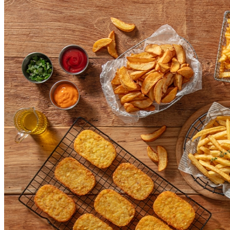
... 🛒 🛒 🛒