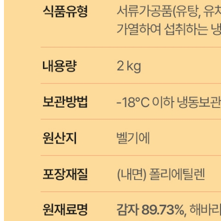
수입식품 여부
수입식품안전관리특별법에 따른 수입신고를 필함
소비자 상담 관련 전화번호
1588-6967
반품/교환 정보
판매자명
CJ프레시웨이
문의번호
1588-6967
반품/교환
배송비
반품 배송비: 30,000원
교환 배송비: 30,000원
주의사항
전자상거래 등에서의 소비자보호법에 관한 법률에 의거하여
미성년자가 체결한 계약은 법정대리인이 동의하지 않은 경우
본인 또는 법정대리인이 취소할 수 있습니다. 식봄에 등록된
판매상품과 상품의 내용은 판매자가 등록한 것으로 (주)마켓
보로는 그 등록내용에 대하여 일체의 책임을 지지 않습니다.