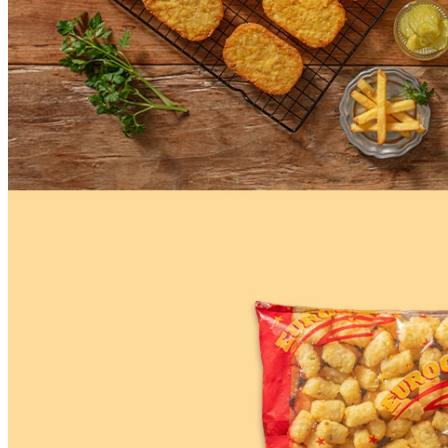
🥇
튀김류.냉동식품 BEST
더보기
판매자 정보
판매자 상호
CJ프레시웨이
사업장 소재지
경기 용인시 기흥구 기곡로 32 (하갈동, 제일제당수원물류센
타) 씨제이프레시웨이
연락처
1588-6967
사업자
등록번호
603-81-11270
통신판매
신고번호
제2011-용인기흥-00129호
상품 고시 정보
식품의 유형
상세페이지참고