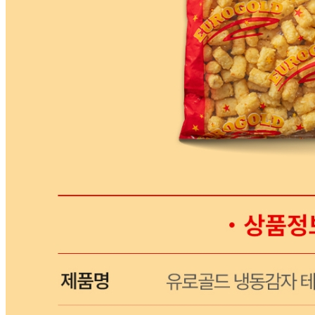
생산자
상세페이지참고
소재지
상세페이지참고
제조연월일
상세페이지참고
소비기한
본 제품은 제품입고일별 유통기한 또는 품질유지기한이 상이
하므로, 필요시 고객센터로 문의하여 주십시오. 제조일로부
터 730일 까지
포장단위별 용량(중량)
상세페이지참고
포장단위별 수량
상세페이지참고
원재료명 및 함량
상세페이지참고
영양성분
상세페이지참고
유전자변형식품에 해당하는 경우의 표시
해당사항 없음