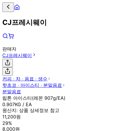
CJ프레시웨이
판매자
CJ프레시웨이
커피 ∙ 차 ∙ 음료 ∙ 생수
핫초코 ∙ 아이스티 ∙ 분말음료
분말음료
립톤 아이스티(레몬 907g/EA)
0.907KG / EA
원산지:
상품 상세정보 참고
11,200원
29%
8,000원