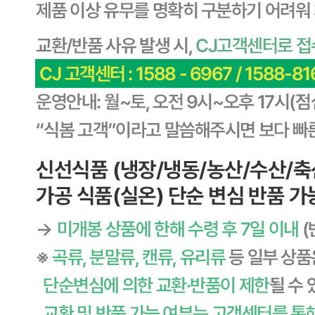
타) 씨제이프레시웨이
연락처
1588-6967
사업자
등록번호
603-81-11270
통신판매
신고번호
제2011-용인기흥-00129호
상품 고시 정보
식품의 유형
상세페이지참고
생산자
상세페이지참고
소재지
상세페이지참고
제조연월일
상세페이지참고
소비기한
본 제품은 제품입고일별 유통기한 또는 품질유지기한이 상이