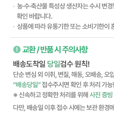
... 🛒 🛒 🛒
🥇
핫초코.아이스티.분말음료 BEST
더보기
판매자 정보
판매자 상호
CJ프레시웨이
사업장 소재지
경기 용인시 기흥구 기곡로 32 (하갈동, 제일제당수원물류센