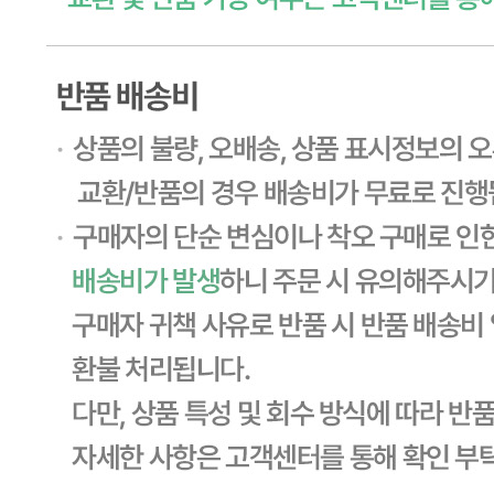
하므로, 필요시 고객센터로 문의하여 주십시오. 제조일로부
터 730일 까지
포장단위별 용량(중량)
상세페이지참고
포장단위별 수량
상세페이지참고
원재료명 및 함량
상세페이지참고
영양성분
상세페이지참고
유전자변형식품에 해당하는 경우의 표시
해당사항 없음
수입식품 여부
해당사항 없음
소비자 상담 관련 전화번호
1588-6967
반품/교환 정보
판매자명
CJ프레시웨이