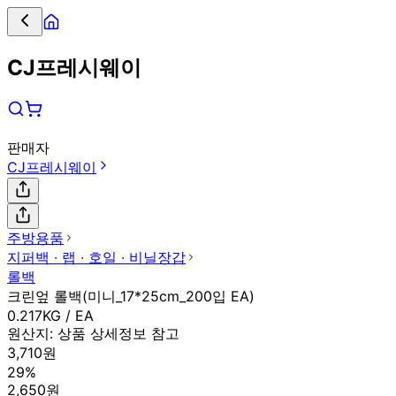
CJ프레시웨이
판매자
CJ프레시웨이
주방용품
지퍼백 ∙ 랩 ∙ 호일 ∙ 비닐장갑
롤백
크린엎 롤백(미니_17*25cm_200입 EA)
0.217KG / EA
원산지:
상품 상세정보 참고
3,710원
29%
2,650원