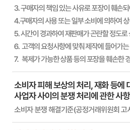
식품의 유형
상세페이지참고
생산자
상세페이지참고
소재지
상세페이지참고
제조연월일
상세페이지참고
소비기한
본 제품은 제품입고일별 유통기한 또는 품질유지기한이 상이
하므로, 필요시 고객센터로 문의하여 주십시오. 제조일로부
터 270일 까지
포장단위별 용량(중량)
상세페이지참고
포장단위별 수량
상세페이지참고
원재료명 및 함량
상세페이지참고
영양성분
상세페이지참고