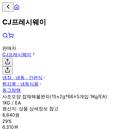
CJ프레시웨이
판매자
CJ프레시웨이
냉장 ∙ 냉동 ∙ 간편식
튀김류 ∙ 냉동식품
동그랑땡
사조오양 잡채해물완자(15±2g*66±5개입 1Kg/EA)
1KG / EA
원산지:
상품 상세정보 참고
8,840원
29%
6,310원