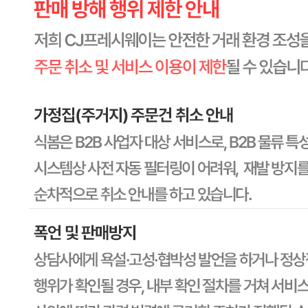
유전자변형식품에 해당하는 경우의 표시
해당사항 없음
수입식품 여부
해당사항 없음
소비자 상담 관련 전화번호
1588-6967
반품/교환 정보
판매자명
CJ프레시웨이
문의번호
1588-6967
반품/교환
배송비
반품 배송비: 30,000원
교환 배송비: 30,000원
주의사항
전자상거래 등에서의 소비자보호법에 관한 법률에 의거하여
미성년자가 체결한 계약은 법정대리인이 동의하지 않은 경우