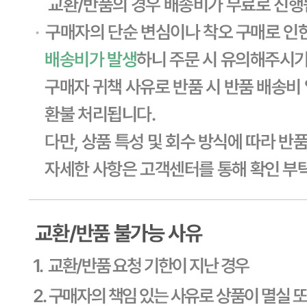
... 🛒 🛒 🛒
🥇
튀김류.냉동식품 BEST
더보기
판매자 정보
판매자 상호
CJ프레시웨이
사업장 소재지
경기 용인시 기흥구 기곡로 32 (하갈동, 제일제당수원물류센
타) 씨제이프레시웨이
연락처
1588-6967
사업자
등록번호
603-81-11270
통신판매
신고번호
제2011-용인기흥-00129호
상품 고시 정보