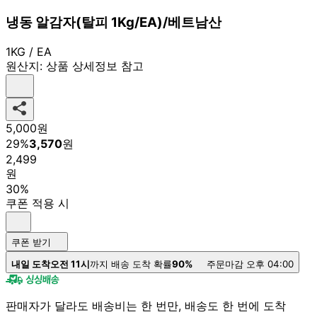
냉동 알감자(탈피 1Kg/EA)/베트남산
1KG / EA
원산지:
상품 상세정보 참고
5,000
원
29
%
3,570
원
2,499
원
30%
쿠폰 적용 시
쿠폰 받기
내일 도착
오전 11시
까지 배송 도착 확률
90%
주문마감 오후 04:00
판매자가 달라도 배송비는 한 번만, 배송도 한 번에 도착