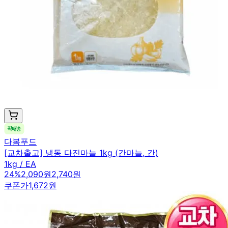
다봄푸드
[교차출고] 냉동 다진마늘 1kg (간마늘, 간)
1kg / EA
24
%
2,090원
2,740원
쿠폰가
1,672원