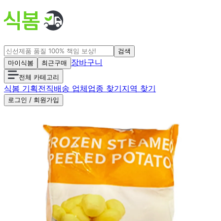
검색
장바구니
마이식봄
최근구매
전체 카테고리
식봄 기획전
직배송 업체
업종 찾기
지역 찾기
로그인 / 회원가입