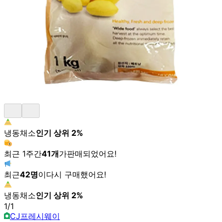
냉동채소
인기 상위
2
%
최근 1주간
41
개
가
판매되었어요!
최근
42
명
이
다시 구매했어요!
냉동채소
인기 상위
2
%
1
/
1
CJ프레시웨이