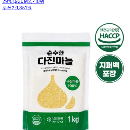
29
%
1,930원
2,710원
쿠폰가
1,351원