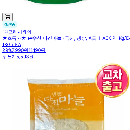
CJ프레시웨이
★초특가★ 순수한 다진마늘 (국산, 냉장, A급, HACCP 1Kg/E
1KG / EA
29
%
7,990원
11,190원
쿠폰가
5,593원