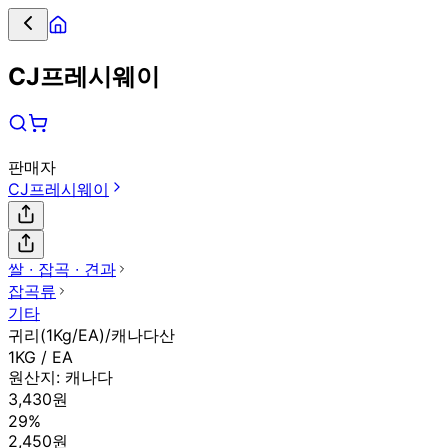
CJ프레시웨이
판매자
CJ프레시웨이
쌀 ∙ 잡곡 ∙ 견과
잡곡류
기타
귀리(1Kg/EA)/캐나다산
1KG / EA
원산지:
캐나다
3,430원
29%
2,450원