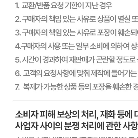
사업자
등록번호
603-81-11270
통신판매
신고번호
제2011-용인기흥-00129호
상품 고시 정보
포장단위별 용량(중량)
상세페이지참고
포장단위별 수량
상세페이지참고
포장단위별 크기
상세페이지참고
제조연월일(포장일 또는 생산연도)
상세페이지참고
소비기한 또는 품질유지기한
본 제품은 제품입고일별 소비기한 또는 품질유지기한이 상이
하므로, 필요시 고객센터로 문의하여 주십시오. 제조일로부
터 일 까지
생산자