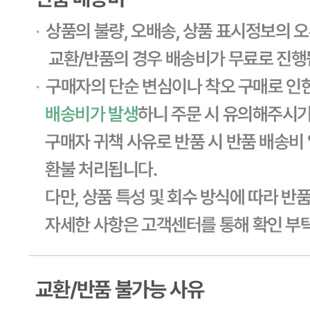
... 🛒 🛒 🛒
🥇
잡곡류 BEST
더보기
판매자 정보
판매자 상호
CJ프레시웨이
사업장 소재지
경기 용인시 기흥구 기곡로 32 (하갈동, 제일제당수원물류센
타) 씨제이프레시웨이
연락처
1588-6967