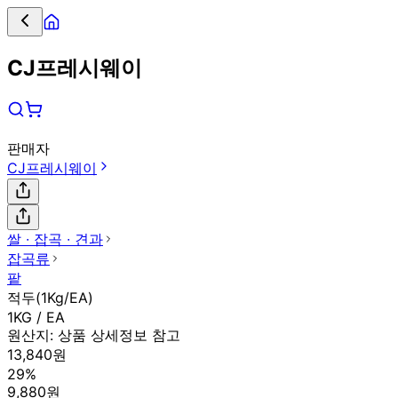
CJ프레시웨이
판매자
CJ프레시웨이
쌀 ∙ 잡곡 ∙ 견과
잡곡류
팥
적두(1Kg/EA)
1KG / EA
원산지:
상품 상세정보 참고
13,840원
29%
9,880원