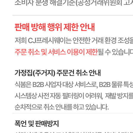
상세페이지참고
원산지
상세페이지참고
관련법상 표시사항
상세페이지참고
상품구성
상세페이지참고
보관방법 또는 취급방법
상세페이지참고
소비자 상담 관련 전화번호
1588-6967
반품/교환 정보
판매자명
CJ프레시웨이
문의번호
1588-6967
반품/교환
배송비
반품 배송비: 30,000원