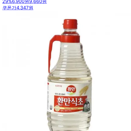
29
%
6,900원
9,660원
쿠폰가
4,347원