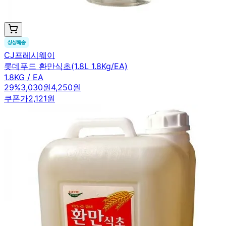
CJ프레시웨이
롯데푸드 환만식초(1.8L 1.8Kg/EA)
1.8KG / EA
29
%
3,030원
4,250원
쿠폰가
2,121원