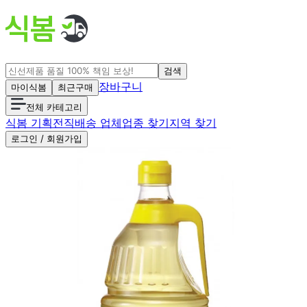
검색
장바구니
마이식봄
최근구매
전체 카테고리
식봄 기획전
직배송 업체
업종 찾기
지역 찾기
로그인 / 회원가입