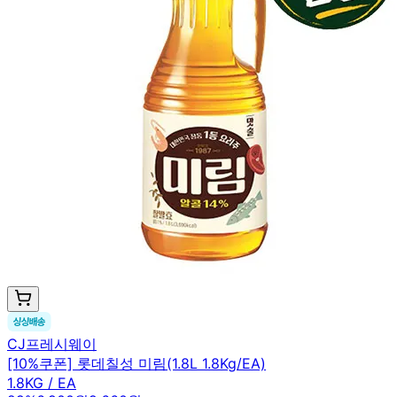
CJ프레시웨이
[10%쿠폰] 롯데칠성 미림(1.8L 1.8Kg/EA)
1.8KG / EA