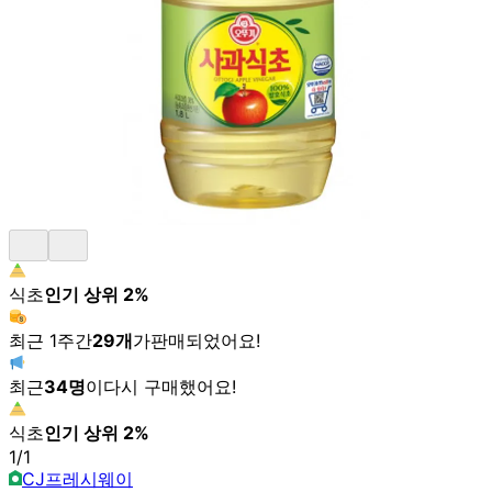
식초
인기 상위
2
%
최근 1주간
29
개
가
판매되었어요!
최근
34
명
이
다시 구매했어요!
식초
인기 상위
2
%
1
/
1
CJ프레시웨이