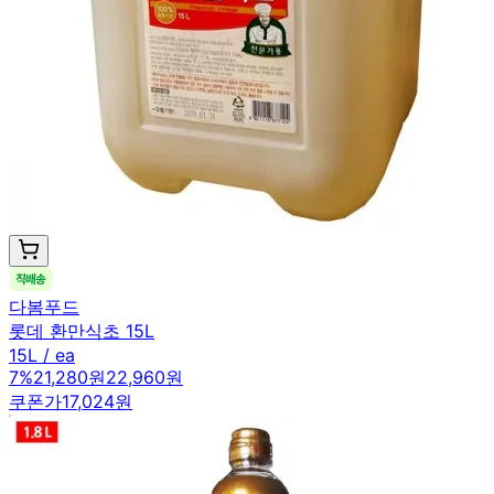
다봄푸드
롯데 환만식초 15L
15L / ea
7
%
21,280원
22,960원
쿠폰가
17,024원