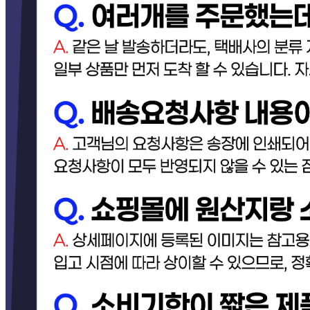
... 🛒 🛒 🛒
🥇
케찹.스파게티.피자소스 BEST
더보기
판매자 정보
판매자 상호
[택배] 이너피스 (양식/피자/파스타/치즈/토마토/새우/최저가
전문업체)
사업장 소재지
경기 고양시 일산동구 동국로 283-49 (문봉동) 이너피스
연락처
031-965-0166
사업자
등록번호
888-87-01695
통신판매
신고번호
제 2021-고양일산동-1928 호
상품 고시 정보