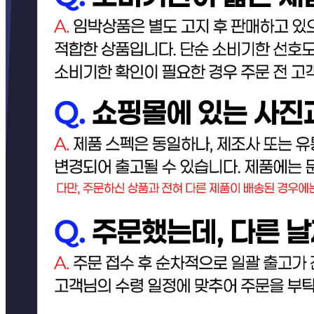
반품/교환 정보
판매자명
[택배] 이너피스 (양식/피자/파스타/치즈/토마토/새우/최저가
전문업체)
문의번호
031-965-0166
반품/교환
배송비
반품 배송비: 상온 (3,000원 / 왕복 6,000원) ● 신선(6,000
원 / 왕복 12,000원)
교환 배송비: 상온 (3,000원 / 왕복 6,000원) ● 신선(6,000
원 / 왕복 12,000원)
주의사항
전자상거래 등에서의 소비자보호법에 관한 법률에 의거하여
미성년자가 체결한 계약은 법정대리인이 동의하지 않은 경우
본인 또는 법정대리인이 취소할 수 있습니다. 식봄에 등록된
판매상품과 상품의 내용은 판매자가 등록한 것으로 (주)마켓
보로는 그 등록내용에 대하여 일체의 책임을 지지 않습니다.