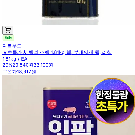
다봄푸드
★초특가★ 백설 스팸 1.81kg 햄, 부대찌개 햄, 리챔
1.81kg / EA
29
%
23,640원
33,100원
쿠폰가
18,912원