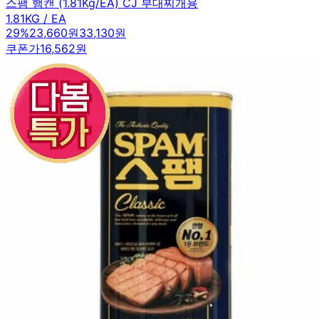
스팸 햄캔 (1.81Kg/EA) CJ 부대찌개용
1.81KG / EA
29
%
23,660원
33,130원
쿠폰가
16,562원