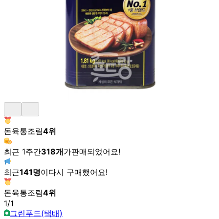
돈육통조림
4
위
최근 1주간
318
개
가
판매되었어요!
최근
141
명
이
다시 구매했어요!
돈육통조림
4
위
1
/
1
그린푸드(택배)