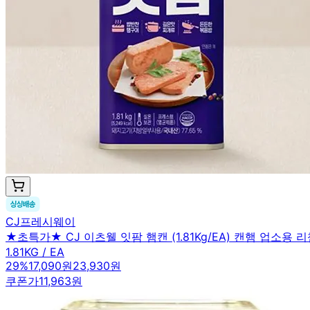
CJ프레시웨이
★초특가★ CJ 이츠웰 잇팜 햄캔 (1.81Kg/EA) 캔햄 업소용 
1.81KG / EA
29
%
17,090원
23,930원
쿠폰가
11,963원