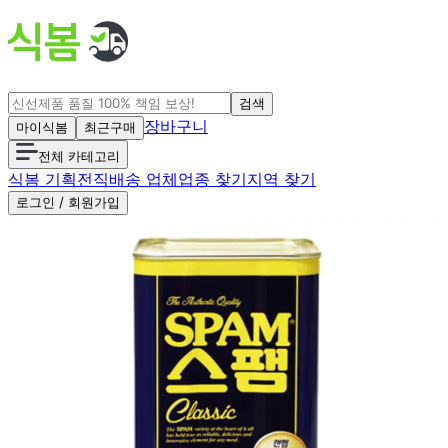
검색
장바구니
마이식봄
최근구매
전체 카테고리
식봄 기획전
직배송 업체
업종 찾기
지역 찾기
로그인 / 회원가입