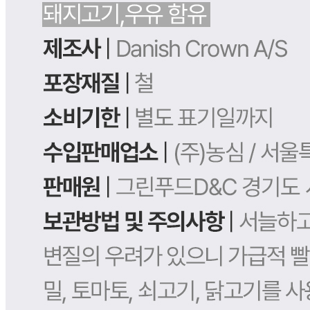
... 🛒 🛒 🛒
🥇
돈육통조림.스팸 BEST
더보기
판매자 정보