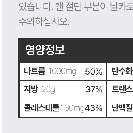
판매자 상호
그린푸드(택배)
사업장 소재지
경기 시흥시 윗대야1길 6 (대야동) 그린푸드D&c
연락처
010-2597-9480
사업자
등록번호
561-88-03591
통신판매
신고번호
2025-경기시흥-0346
상품 고시 정보
반품/교환 정보
판매자명
그린푸드(택배)