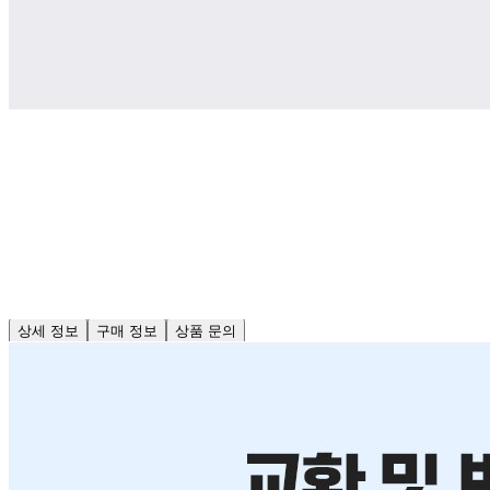
문의번호
010-2597-9480
반품/교환
배송비
반품 배송비: 1박스당 7,000원
교환 배송비: 1박스당 7,000원
주의사항
전자상거래 등에서의 소비자보호법에 관한 법률에 의거하여
미성년자가 체결한 계약은 법정대리인이 동의하지 않은 경우
본인 또는 법정대리인이 취소할 수 있습니다. 식봄에 등록된
판매상품과 상품의 내용은 판매자가 등록한 것으로 (주)마켓
보로는 그 등록내용에 대하여 일체의 책임을 지지 않습니다.
상세 정보
구매 정보
상품 문의
상품 문의
문의글 작성
내 문의만 보기