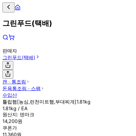
그린푸드(택배)
판매자
그린푸드(택배)
캔 ∙ 통조림
돈육통조림 ∙ 스팸
수입산
튤립햄[농심,런천미트햄,부대찌개]1.81kg
1.81kg / EA
원산지:
덴마크
14,200원
쿠폰가
11,360원