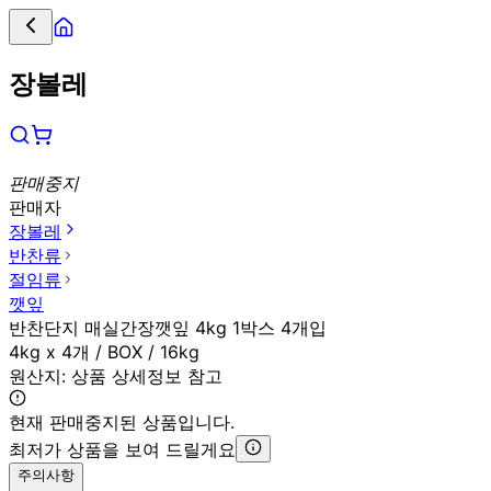
장볼레
판매중지
판매자
장볼레
반찬류
절임류
깻잎
반찬단지 매실간장깻잎 4kg 1박스 4개입
4kg x 4개 / BOX / 16kg
원산지:
상품 상세정보 참고
현재 판매중지된 상품입니다.
최저가 상품을 보여 드릴게요
주의사항