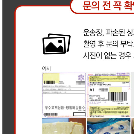
연락처
010-2597-9480
사업자
등록번호
561-88-03591
통신판매
신고번호
2025-경기시흥-0346
상품 고시 정보
반품/교환 정보
판매자명
그린푸드(택배)
문의번호
010-2597-9480
반품/교환
배송비
반품 배송비: 1박스당 7,000원