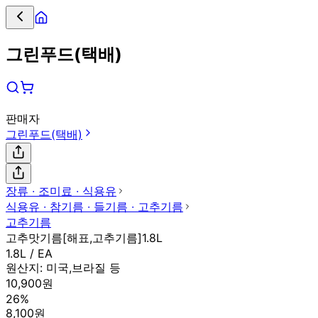
그린푸드(택배)
판매자
그린푸드(택배)
장류 ∙ 조미료 ∙ 식용유
식용유 ∙ 참기름 ∙ 들기름 ∙ 고추기름
고추기름
고추맛기름[해표,고추기름]1.8L
1.8L / EA
원산지:
미국,브라질 등
10,900원
26%
8,100원