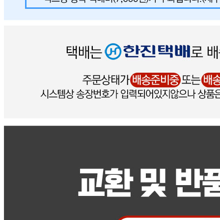
... 🛒 🛒 🛒
🥇
식용유.참기름.들기름.고추기름 BEST
더보기
판매자 정보
판매자 상호
그린푸드(택배)
사업장 소재지
경기 시흥시 윗대야1길 6 (대야동) 그린푸드D&c