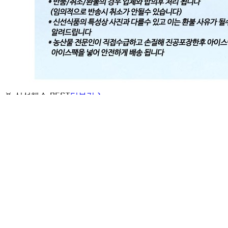
... 🛒 🛒 🛒
🥇
신선채소 BEST
더보기
판매자 정보
판매자 상호
제이앤제이유통
사업장 소재지
인천 남동구 도림로 29 (도림동) 103,104호
연락처
010-8287-0292
사업자
등록번호
627-25-01016