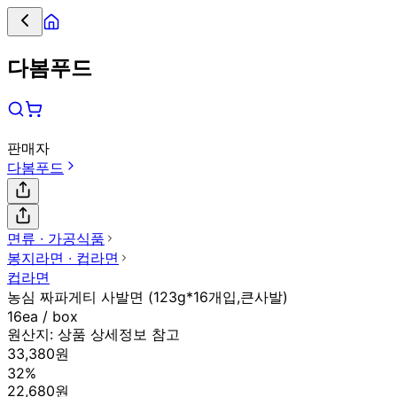
다봄푸드
판매자
다봄푸드
면류 ∙ 가공식품
봉지라면 ∙ 컵라면
컵라면
농심 짜파게티 사발면 (123g*16개입,큰사발)
16ea / box
원산지:
상품 상세정보 참고
33,380원
32%
22,680원