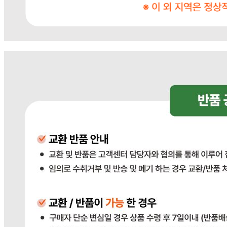
... 🛒 🛒 🛒
🥇
봉지라면.컵라면 BEST
더보기
판매자 정보