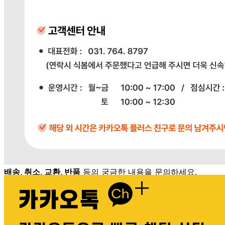
반품/교환
배송비
반품 배송비: 단순 변심으로 인한 반품 시, 왕복 배송비
20,000원
교환 배송비: 단순 변심/주문 실수로 인한 교환 시, 교환 배송
비 10,000원
주의사항
전자상거래 등에서의 소비자보호법에 관한 법률에 의거하여
미성년자가 체결한 계약은 법정대리인이 동의하지 않은 경우
본인 또는 법정대리인이 취소할 수 있습니다. 식봄에 등록된
판매상품과 상품의 내용은 판매자가 등록한 것으로 (주)마켓
보로는 그 등록내용에 대하여 일체의 책임을 지지 않습니다.
상세 정보
구매 정보
상품 문의
배송, 취소, 교환, 반품
등의 궁금한 내용을 문의하세요.
식봄 고객센터
031-698-3453
또는
상품
과 관련된 궁금한 내용을 문의하세요.