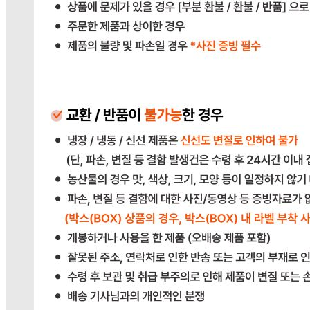
판매자 상호
다봄푸드
사업장 소재지
경기 광주시 장지9길 34-16 (장지동) .
연락처
031-764-8797
사업자
등록번호
383-81-02561
통신판매
신고번호
2023-경기광주-1790
상품 고시 정보
반품/교환 정보
판매자명
다봄푸드
문의번호
031-764-8797