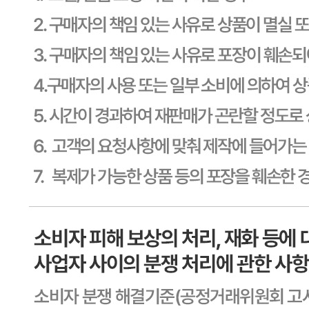
생산자
상세페이지참고
소재지
상세페이지참고
제조연월일
상세페이지참고
소비기한
본 제품은 제품입고일별 유통기한 또는 품질유지기한이 상이
하므로, 필요시 고객센터로 문의하여 주십시오. 제조일로부
터 90일 까지
포장단위별 용량(중량)
상세페이지참고
포장단위별 수량
상세페이지참고
원재료명 및 함량
상세페이지참고
영양성분
상세페이지참고
유전자변형식품에 해당하는 경우의 표시
해당사항 없음