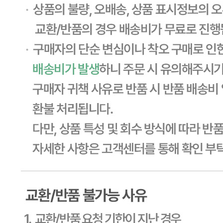
... 🛒 🛒 🛒
🥇
마요네즈.드레싱 BEST
더보기
판매자 정보
판매자 상호
CJ프레시웨이
사업장 소재지
경기 용인시 기흥구 기곡로 32 (하갈동, 제일제당수원물류센
타) 씨제이프레시웨이
연락처
1588-6967
사업자
등록번호
603-81-11270
통신판매
신고번호
제2011-용인기흥-00129호
상품 고시 정보
식품의 유형
상세페이지참고