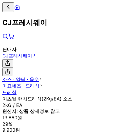
CJ프레시웨이
판매자
CJ프레시웨이
소스 ∙ 양념 ∙ 육수
마요네즈 ∙ 드레싱
드레싱
이츠웰 랜치드레싱(2Kg/EA) 소스
2KG / EA
원산지:
상품 상세정보 참고
13,860원
29%
9,900원