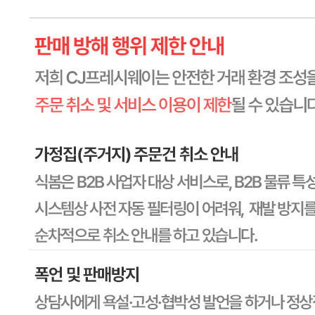
수입식품 여부
해당사항 없음
소비자 상담 관련 전화번호
1588-6967
반품/교환 정보
판매자명
CJ프레시웨이
문의번호
1588-6967
반품/교환
배송비
반품 배송비: 30,000원
교환 배송비: 30,000원
주의사항
전자상거래 등에서의 소비자보호법에 관한 법률에 의거하여
미성년자가 체결한 계약은 법정대리인이 동의하지 않은 경우
본인 또는 법정대리인이 취소할 수 있습니다. 식봄에 등록된
판매상품과 상품의 내용은 판매자가 등록한 것으로 (주)마켓