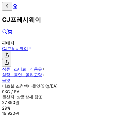
CJ프레시웨이
판매자
CJ프레시웨이
장류 ∙ 조미료 ∙ 식용유
설탕 ∙ 물엿 ∙ 올리고당
물엿
이츠웰 조청맥아물엿(9Kg/EA)
9KG / EA
원산지:
상품상세 참조
27,890원
29%
19,920원