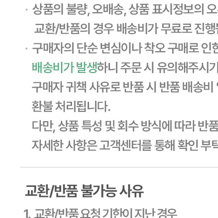
... 🛒 🛒 🛒
🥇
설탕.물엿.올리고당 BEST
더보기
판매자 정보
판매자 상호
CJ프레시웨이
사업장 소재지
경기 용인시 기흥구 기곡로 32 (하갈동, 제일제당수원물류센
타) 씨제이프레시웨이
연락처
1588-6967
사업자
등록번호
603-81-11270
통신판매
신고번호
제2011-용인기흥-00129호
상품 고시 정보
식품의 유형
상세페이지참고