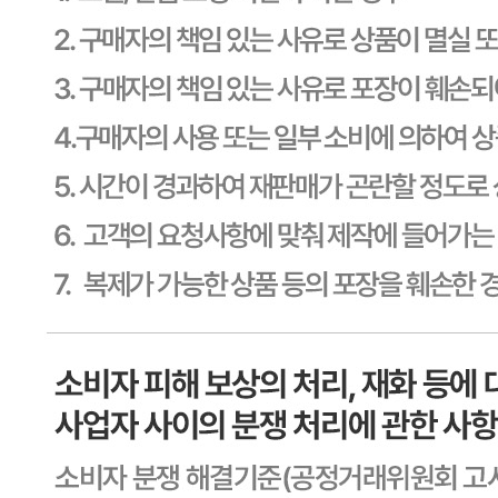
생산자
상세페이지참고
소재지
상세페이지참고
제조연월일
상세페이지참고
소비기한
본 제품은 제품입고일별 소비기한 또는 품질유지기한이 상이
하므로, 필요시 고객센터로 문의하여 주십시오. 제조일로부
터 730일 까지
포장단위별 용량(중량)
상세페이지참고
포장단위별 수량
상세페이지참고
원재료명 및 함량
상세페이지참고
영양성분
상세페이지참고
유전자변형식품에 해당하는 경우의 표시
해당사항 없음