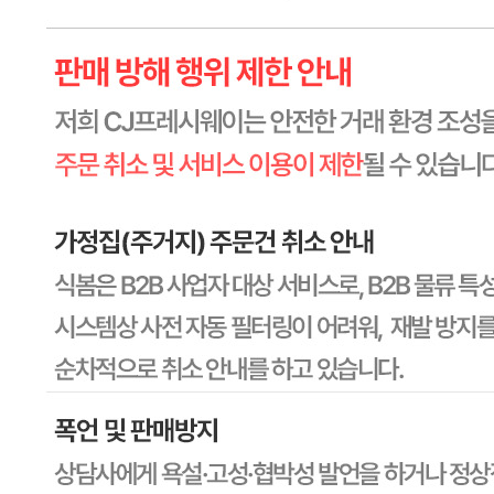
수입식품 여부
해당사항 없음
소비자 상담 관련 전화번호
1588-6967
반품/교환 정보
판매자명
CJ프레시웨이
문의번호
1588-6967
반품/교환
배송비
반품 배송비: 30,000원
교환 배송비: 30,000원
주의사항
전자상거래 등에서의 소비자보호법에 관한 법률에 의거하여
미성년자가 체결한 계약은 법정대리인이 동의하지 않은 경우
본인 또는 법정대리인이 취소할 수 있습니다. 식봄에 등록된
판매상품과 상품의 내용은 판매자가 등록한 것으로 (주)마켓