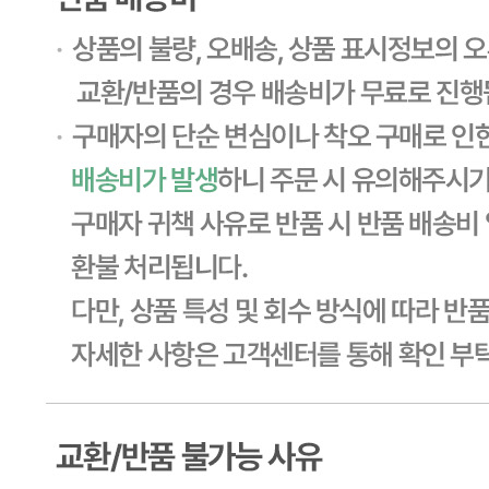
... 🛒 🛒 🛒
🥇
간장.고추장.초고추장 BEST
더보기
판매자 정보
판매자 상호
CJ프레시웨이
사업장 소재지
경기 용인시 기흥구 기곡로 32 (하갈동, 제일제당수원물류센
타) 씨제이프레시웨이
연락처
1588-6967