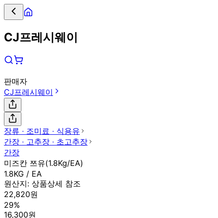
CJ프레시웨이
판매자
CJ프레시웨이
장류 ∙ 조미료 ∙ 식용유
간장 ∙ 고추장 ∙ 초고추장
간장
미즈칸 쯔유(1.8Kg/EA)
1.8KG / EA
원산지:
상품상세 참조
22,820원
29%
16,300원