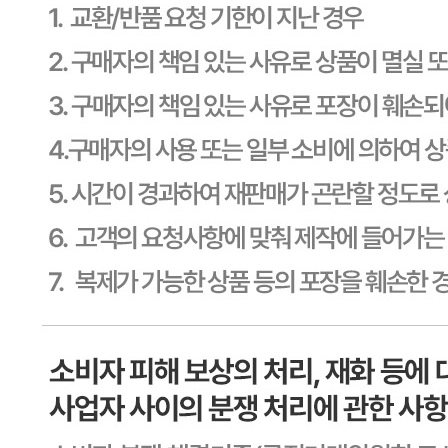
사업자
등록번호
603-81-11270
통신판매
신고번호
제2011-용인기흥-00129호
상품 고시 정보
포장단위별 용량(중량)
상품상세 참조
포장단위별 수량
상품상세 참조
포장단위별 크기
상품상세 참조
제조연월일(포장일 또는 생산연도)
상품상세 참조
소비기한 또는 품질유지기한
상품상세 참조
생산자
상품상세 참조
원산지