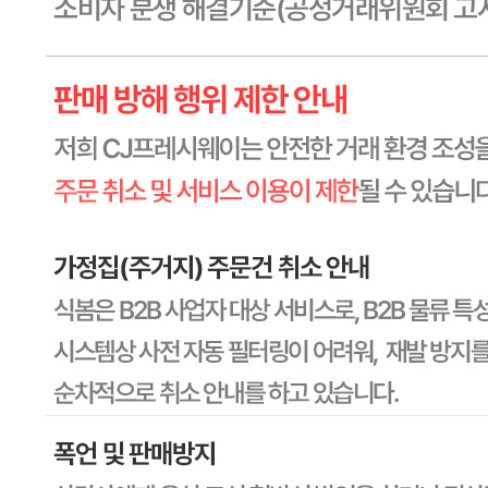
상품상세 참조
관련법상 표시사항
상품상세 참조
상품구성
상품상세 참조
보관방법 또는 취급방법
상품상세 참조
소비자 상담 관련 전화번호
상품상세 참조
반품/교환 정보
판매자명
CJ프레시웨이
문의번호
1588-6967
반품/교환
배송비
반품 배송비: 30,000원
교환 배송비: 30,000원
주의사항