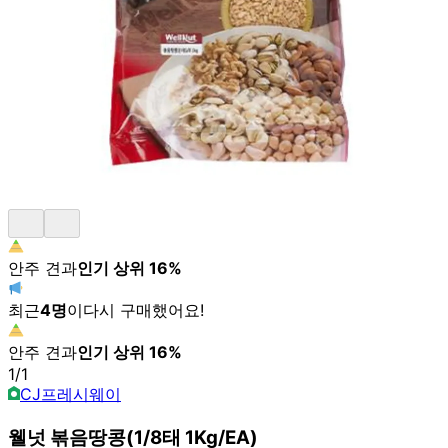
안주 견과
인기 상위
16
%
최근
4
명
이
다시 구매했어요!
안주 견과
인기 상위
16
%
1
/
1
CJ프레시웨이
웰넛 볶음땅콩(1/8태 1Kg/EA)