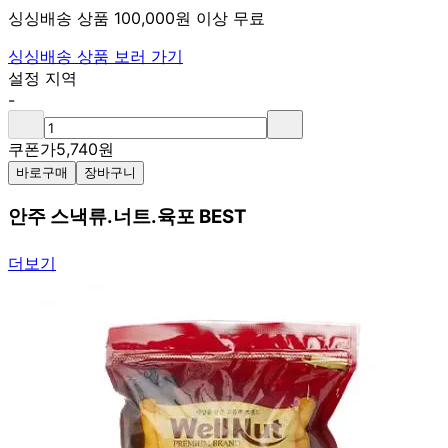
싱싱배송 상품 100,000원 이상 무료
싱싱배송 상품 보러 가기
설정 지역
-
쿠폰가
5,740
원
바로구매
장바구니
안주 스낵류.너트.육포 BEST
더보기