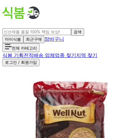
검색
장바구니
마이식봄
최근구매
전체 카테고리
식봄 기획전
직배송 업체
업종 찾기
지역 찾기
로그인 / 회원가입