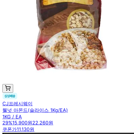
CJ프레시웨이
웰넛 아몬드(슬라이스 1Kg/EA)
1KG / EA
29
%
15,900원
22,260원
쿠폰가
11,130원