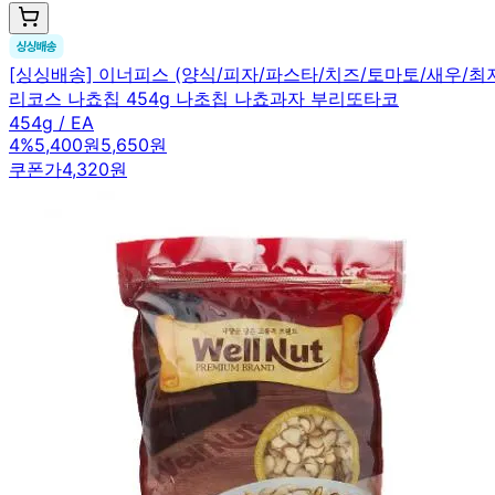
[싱싱배송] 이너피스 (양식/피자/파스타/치즈/토마토/새우/
리코스 나쵸칩 454g 나초칩 나쵸과자 부리또타코
454g / EA
4
%
5,400원
5,650원
쿠폰가
4,320원