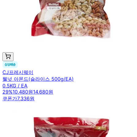
CJ프레시웨이
웰넛 아몬드(슬라이스 500g/EA)
0.5KG / EA
29
%
10,480원
14,680원
쿠폰가
7,336원