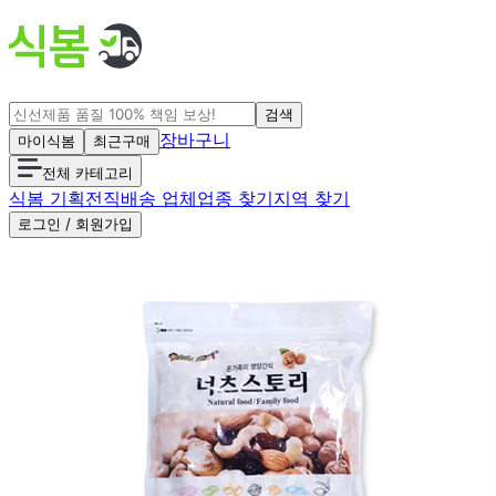
검색
장바구니
마이식봄
최근구매
전체 카테고리
식봄 기획전
직배송 업체
업종 찾기
지역 찾기
로그인 / 회원가입