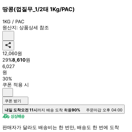
땅콩(껍질무_1/2태 1Kg/PAC)
1KG / PAC
원산지:
상품상세 참조
12,060
원
29
%
8,610
원
6,027
원
30%
쿠폰 적용 시
쿠폰 받기
내일 도착
오전 11시
까지 배송 도착 확률
90%
주문마감 오후 04:00
판매자가 달라도 배송비는 한 번만, 배송도 한 번에 도착