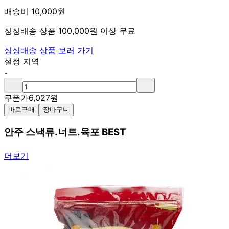
배송비 10,000원
싱싱배송 상품 100,000원 이상 무료
싱싱배송 상품 보러 가기
설정 지역
-
쿠폰가
6,027
원
바로구매
장바구니
안주 스낵류.너트.육포 BEST
더보기