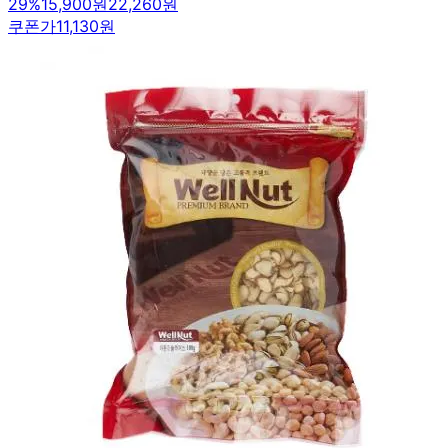
29
%
15,900원
22,260원
쿠폰가
11,130원