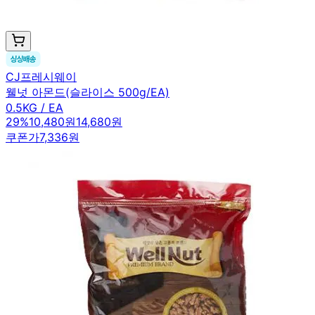
CJ프레시웨이
웰넛 아몬드(슬라이스 500g/EA)
0.5KG / EA
29
%
10,480원
14,680원
쿠폰가
7,336원