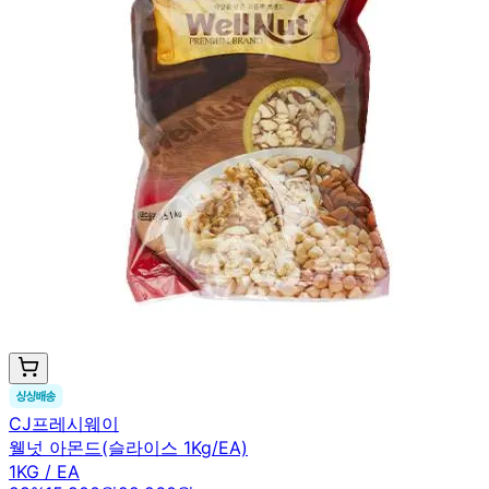
CJ프레시웨이
웰넛 아몬드(슬라이스 1Kg/EA)
1KG / EA