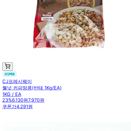
CJ프레시웨이
웰넛 커피땅콩(반태 1Kg/EA)
1KG / EA
23
%
6,130원
7,970원
쿠폰가
4,291원