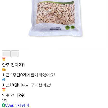
안주 견과
2
위
최근 1주간
9
개
가
판매되었어요!
최근
19
명
이
다시 구매했어요!
안주 견과
2
위
1
/
1
CJ프레시웨이