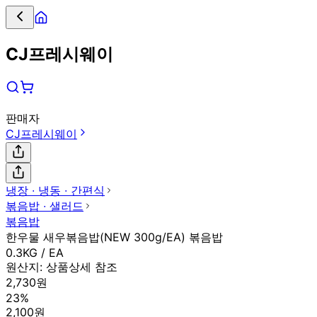
CJ프레시웨이
판매자
CJ프레시웨이
냉장 ∙ 냉동 ∙ 간편식
볶음밥 ∙ 샐러드
볶음밥
한우물 새우볶음밥(NEW 300g/EA) 볶음밥
0.3KG / EA
원산지:
상품상세 참조
2,730원
23%
2,100원