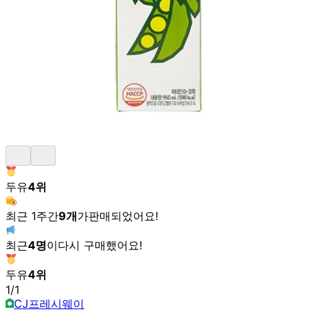
두유
4
위
최근 1주간
9
개
가
판매되었어요!
최근
4
명
이
다시 구매했어요!
두유
4
위
1
/
1
CJ프레시웨이