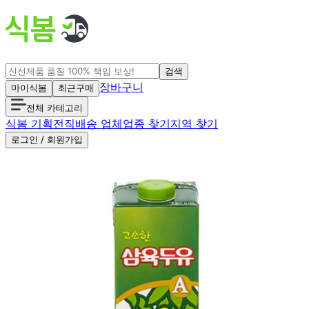
검색
장바구니
마이식봄
최근구매
전체 카테고리
식봄 기획전
직배송 업체
업종 찾기
지역 찾기
로그인 / 회원가입