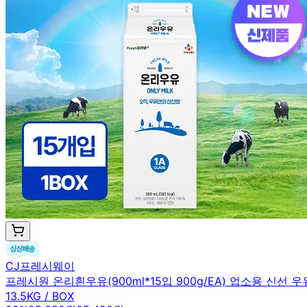
CJ프레시웨이
프레시원 온리흰우유(900ml*15입 900g/EA) 업소용 신선 
13.5KG / BOX