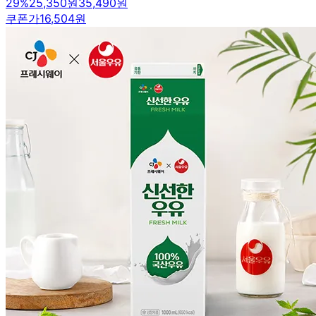
29
%
25,350원
35,490원
쿠폰가
16,504원