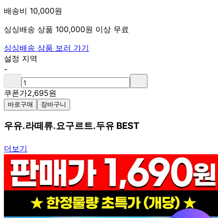
배송비 10,000원
싱싱배송 상품 100,000원 이상 무료
싱싱배송 상품 보러 가기
설정 지역
-
쿠폰가
2,695
원
바로구매
장바구니
우유.라떼류.요구르트.두유 BEST
더보기