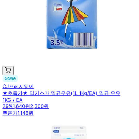
CJ프레시웨이
★초특가★ 밀키스마 멸균우유(1L 1Kg/EA) 멸균 우유
1KG / EA
29
%
1,640원
2,300원
쿠폰가
1,148원