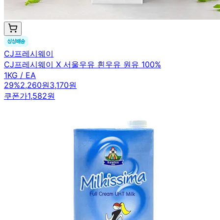
CJ프레시웨이
CJ프레시웨이 X 서울우유 흰우유 원유 100%
1KG / EA
29
%
2,260원
3,170원
쿠폰가
1,582원