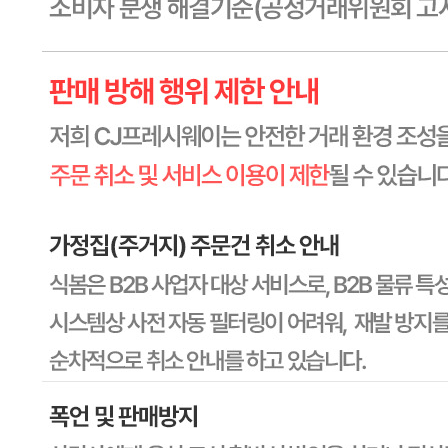
상세페이지참고
포장단위별 수량
상세페이지참고
원재료명 및 함량
상세페이지참고
영양성분
상세페이지참고
유전자변형식품에 해당하는 경우의 표시
해당사항 없음
수입식품 여부
수입식품안전관리특별법에 따른 수입신고를 필함
소비자 상담 관련 전화번호
1588-6967
반품/교환 정보
판매자명
CJ프레시웨이
문의번호
1588-6967
반품/교환