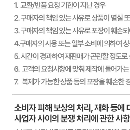
사업자
등록번호
603-81-11270
통신판매
신고번호
제2011-용인기흥-00129호
상품 고시 정보
식품의 유형
상세페이지참고
생산자
상세페이지참고
소재지
상세페이지참고
제조연월일
상세페이지참고
소비기한
본 제품은 제품입고일별 소비기한 또는 품질유지기한이 상이
하므로, 필요시 고객센터로 문의하여 주십시오. 제조일로부
터 730일 까지
포장단위별 용량(중량)