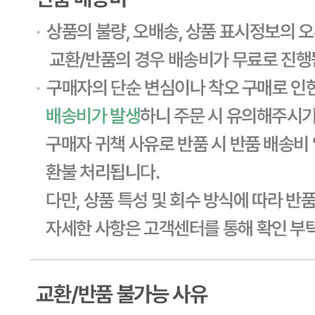
... 🛒 🛒 🛒
🥇
돈까스.닭소스 BEST
더보기
판매자 정보
판매자 상호
CJ프레시웨이
사업장 소재지
경기 용인시 기흥구 기곡로 32 (하갈동, 제일제당수원물류센
타) 씨제이프레시웨이
연락처
1588-6967