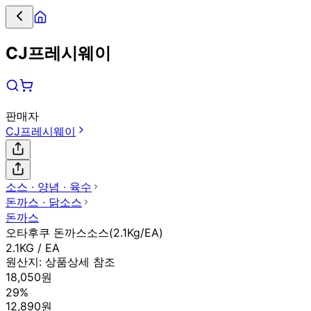
CJ프레시웨이
판매자
CJ프레시웨이
소스 ∙ 양념 ∙ 육수
돈까스 ∙ 닭소스
돈까스
오타후쿠 돈까스소스(2.1Kg/EA)
2.1KG / EA
원산지:
상품상세 참조
18,050원
29%
12,890원