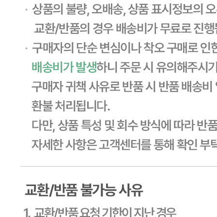
... 🛒 🛒 🛒
🥇
우동.국수.냉면.기타 육수 BEST
더보기
판매자 정보
판매자 상호
CJ프레시웨이
사업장 소재지
경기 용인시 기흥구 기곡로 32 (하갈동, 제일제당수원물류센
타) 씨제이프레시웨이
연락처
1588-6967
사업자
등록번호
603-81-11270
통신판매
신고번호
제2011-용인기흥-00129호
상품 고시 정보
식품의 유형
상세페이지참고