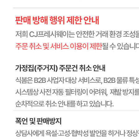
수입식품 여부
해당사항 없음
소비자 상담 관련 전화번호
1588-6967
반품/교환 정보
판매자명
CJ프레시웨이
문의번호
1588-6967
반품/교환
배송비
반품 배송비: 30,000원
교환 배송비: 30,000원
주의사항
전자상거래 등에서의 소비자보호법에 관한 법률에 의거하여
미성년자가 체결한 계약은 법정대리인이 동의하지 않은 경우
본인 또는 법정대리인이 취소할 수 있습니다. 식봄에 등록된
판매상품과 상품의 내용은 판매자가 등록한 것으로 (주)마켓