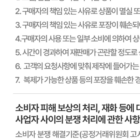
생산자
상세페이지참고
소재지
상세페이지참고
제조연월일
상세페이지참고
소비기한
본 제품은 제품입고일별 소비기한 또는 품질유지기한이 상이
하므로, 필요시 고객센터로 문의하여 주십시오. 제조일로부
터 365일 까지
포장단위별 용량(중량)
상세페이지참고
포장단위별 수량
상세페이지참고
원재료명 및 함량
상세페이지참고
영양성분
상세페이지참고
유전자변형식품에 해당하는 경우의 표시
해당사항 없음