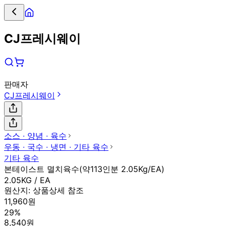
CJ프레시웨이
판매자
CJ프레시웨이
소스 ∙ 양념 ∙ 육수
우동 ∙ 국수 ∙ 냉면 ∙ 기타 육수
기타 육수
본테이스트 멸치육수(약113인분 2.05Kg/EA)
2.05KG / EA
원산지:
상품상세 참조
11,960원
29%
8,540원