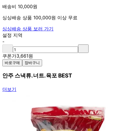
배송비 10,000원
싱싱배송 상품 100,000원 이상 무료
싱싱배송 상품 보러 가기
설정 지역
-
쿠폰가
3,661
원
바로구매
장바구니
안주 스낵류.너트.육포 BEST
더보기