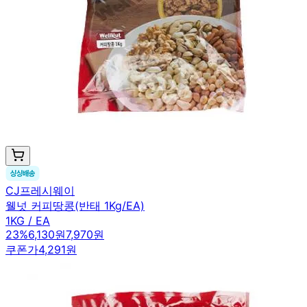
CJ프레시웨이
웰넛 커피땅콩(반태 1Kg/EA)
1KG / EA
23
%
6,130원
7,970원
쿠폰가
4,291원