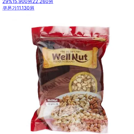
29
%
15,900원
22,260원
쿠폰가
11,130원