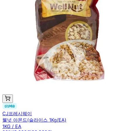
CJ프레시웨이
웰넛 아몬드(슬라이스 1Kg/EA)
1KG / EA