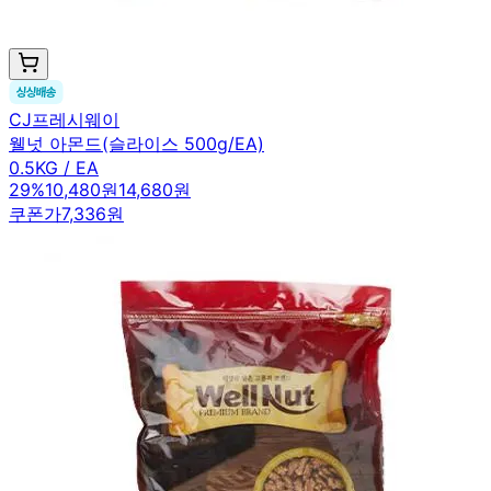
CJ프레시웨이
웰넛 아몬드(슬라이스 500g/EA)
0.5KG / EA
29
%
10,480원
14,680원
쿠폰가
7,336원