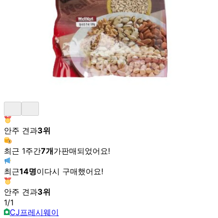
안주 견과
3
위
최근 1주간
7
개
가
판매되었어요!
최근
14
명
이
다시 구매했어요!
안주 견과
3
위
1
/
1
CJ프레시웨이