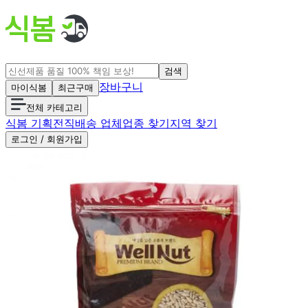
검색
장바구니
마이식봄
최근구매
전체 카테고리
식봄 기획전
직배송 업체
업종 찾기
지역 찾기
로그인 / 회원가입