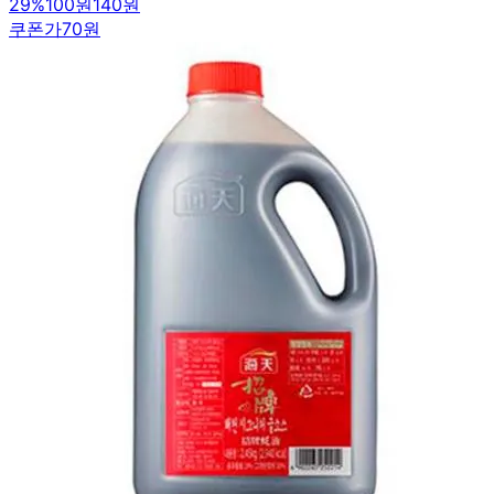
29
%
100원
140원
쿠폰가
70원