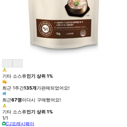
기타 소스류
인기 상위
1
%
최근 1주간
135
개
가
판매되었어요!
최근
67
명
이
다시 구매했어요!
기타 소스류
인기 상위
1
%
1
/
1
CJ프레시웨이