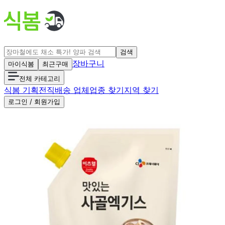
검색
장바구니
마이식봄
최근구매
전체 카테고리
식봄 기획전
직배송 업체
업종 찾기
지역 찾기
로그인 / 회원가입