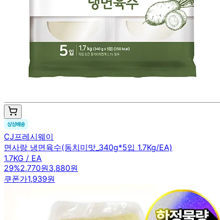
CJ프레시웨이
면사랑 냉면육수(동치미맛_340g*5입 1.7Kg/EA)
1.7KG / EA
29
%
2,770원
3,880원
쿠폰가
1,939원