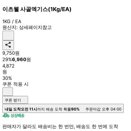
이츠웰 사골엑기스(1Kg/EA)
1KG / EA
원산지:
상세페이지참고
9,750
원
29
%
6,960
원
4,872
원
30%
쿠폰 적용 시
쿠폰 받기
내일 도착
오전 11시
까지 배송 도착 확률
90%
주문마감 오후 04:00
판매자가 달라도 배송비는 한 번만, 배송도 한 번에 도착