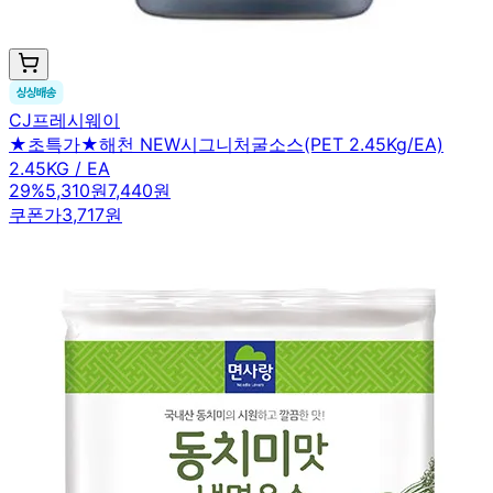
CJ프레시웨이
★초특가★해천 NEW시그니처굴소스(PET 2.45Kg/EA)
2.45KG / EA
29
%
5,310원
7,440원
쿠폰가
3,717원