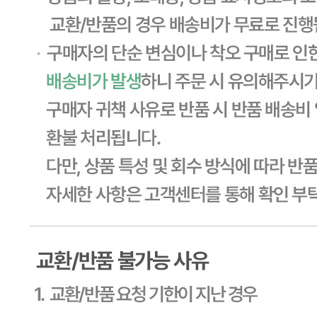
... 🛒 🛒 🛒
🥇
밀가루.요리가루.전분 BEST
더보기
판매자 정보
판매자 상호
CJ프레시웨이
사업장 소재지
경기 용인시 기흥구 기곡로 32 (하갈동, 제일제당수원물류센
타) 씨제이프레시웨이
연락처
1588-6967
사업자
등록번호