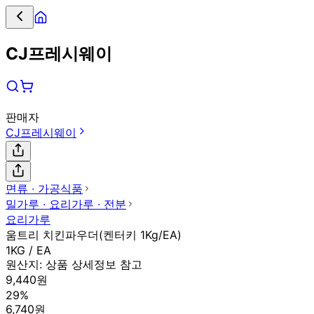
CJ프레시웨이
판매자
CJ프레시웨이
면류 ∙ 가공식품
밀가루 ∙ 요리가루 ∙ 전분
요리가루
움트리 치킨파우더(켄터키 1Kg/EA)
1KG / EA
원산지:
상품 상세정보 참고
9,440원
29%
6,740원