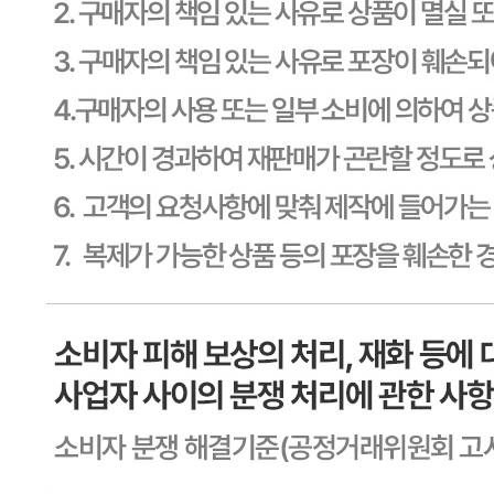
603-81-11270
통신판매
신고번호
제2011-용인기흥-00129호
상품 고시 정보
식품의 유형
상세페이지참고
생산자
상세페이지참고
소재지
상세페이지참고
제조연월일
상세페이지참고
소비기한
본 제품은 제품입고일별 유통기한 또는 품질유지기한이 상이
하므로, 필요시 고객센터로 문의하여 주십시오. 제조일로부
터 365일 까지
포장단위별 용량(중량)
상세페이지참고
포장단위별 수량