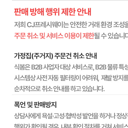
상세페이지참고
원재료명 및 함량
상세페이지참고
영양성분
상세페이지참고
유전자변형식품에 해당하는 경우의 표시
해당사항 없음
수입식품 여부
해당사항 없음
소비자 상담 관련 전화번호
1588-6967
반품/교환 정보
판매자명
CJ프레시웨이
문의번호
1588-6967
반품/교환
배송비
반품 배송비: 30,000원