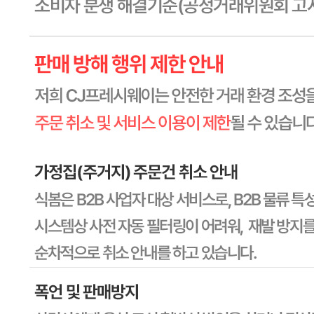
상세페이지참고
포장단위별 수량
상세페이지참고
원재료명 및 함량
상세페이지참고
영양성분
상세페이지참고
유전자변형식품에 해당하는 경우의 표시
해당사항 없음
수입식품 여부
해당사항 없음
소비자 상담 관련 전화번호
1588-6967
반품/교환 정보
판매자명
CJ프레시웨이
문의번호
1588-6967
반품/교환