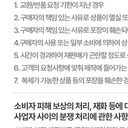
사업자
등록번호
603-81-11270
통신판매
신고번호
제2011-용인기흥-00129호
상품 고시 정보
식품의 유형
상세페이지참고
생산자
상세페이지참고
소재지
상세페이지참고
제조연월일
상세페이지참고
소비기한
본 제품은 제품입고일별 소비기한 또는 품질유지기한이 상이
하므로, 필요시 고객센터로 문의하여 주십시오. 제조일로부
터 720일 까지
포장단위별 용량(중량)