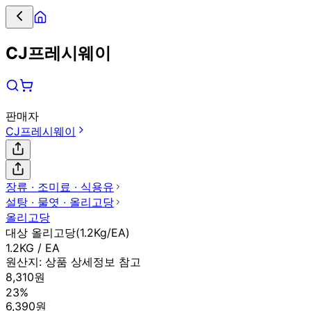
CJ프레시웨이
판매자
CJ프레시웨이
장류 ∙ 조미료 ∙ 식용유
설탕 ∙ 물엿 ∙ 올리고당
올리고당
대상 올리고당(1.2Kg/EA)
1.2KG / EA
원산지:
상품 상세정보 참고
8,310원
23%
6,390원