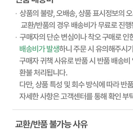
... 🛒 🛒 🛒
🥇
설탕.물엿.올리고당 BEST
더보기
판매자 정보
판매자 상호
CJ프레시웨이
사업장 소재지
경기 용인시 기흥구 기곡로 32 (하갈동, 제일제당수원물류센
타) 씨제이프레시웨이
연락처
1588-6967