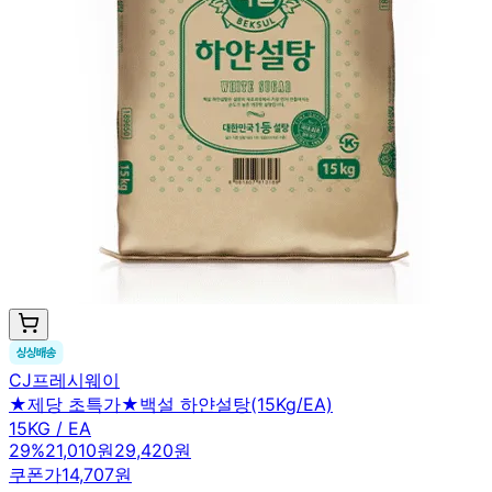
CJ프레시웨이
★제당 초특가★백설 하얀설탕(15Kg/EA)
15KG / EA
29
%
21,010원
29,420원
쿠폰가
14,707원