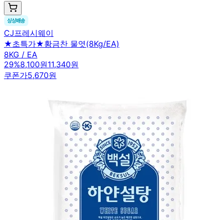
CJ프레시웨이
★초특가★황금찬 물엿(8Kg/EA)
8KG / EA
29
%
8,100원
11,340원
쿠폰가
5,670원