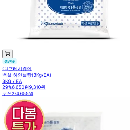
CJ프레시웨이
백설 하얀설탕(3Kg/EA)
3KG / EA
29
%
6,650원
9,310원
쿠폰가
4,655원