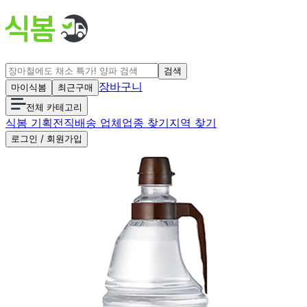
검색
장바구니
마이식봄
최근구매
전체 카테고리
식봄 기획전
직배송 업체
업종 찾기
지역 찾기
로그인 / 회원가입