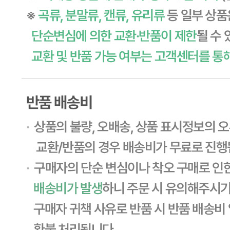
... 🛒 🛒 🛒
🥇
김치 BEST
더보기
판매자 정보
판매자 상호
CJ프레시웨이
사업장 소재지
경기 용인시 기흥구 기곡로 32 (하갈동, 제일제당수원물류센
타) 씨제이프레시웨이
연락처
1588-6967
사업자
등록번호
603-81-11270
통신판매