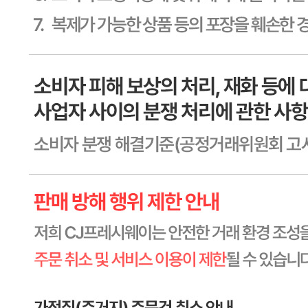
상세페이지참고
영양성분
상세페이지참고
유전자변형식품에 해당하는 경우의 표시
해당사항 없음
수입식품 여부
수입식품안전관리특별법에 따른 수입신고를 필함
소비자 상담 관련 전화번호
1588-6967
반품/교환 정보
판매자명
CJ프레시웨이
문의번호
1588-6967
반품/교환
배송비
반품 배송비: 30,000원
교환 배송비: 30,000원
주의사항