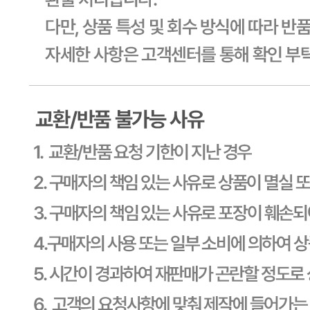
신고번호
제2011-용인기흥-00129호
상품 고시 정보
식품의 유형
상세페이지참고
생산자
상세페이지참고
소재지
상세페이지참고
제조연월일
상세페이지참고
소비기한
본 제품은 제품입고일별 유통기한 또는 품질유지기한이 상이
하므로, 필요시 고객센터로 문의하여 주십시오. 제조일로부
터 365일 까지
포장단위별 용량(중량)
상세페이지참고
포장단위별 수량
상세페이지참고
원재료명 및 함량