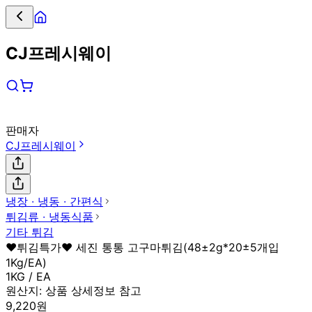
CJ프레시웨이
판매자
CJ프레시웨이
냉장 ∙ 냉동 ∙ 간편식
튀김류 ∙ 냉동식품
기타 튀김
♥튀김특가♥ 세진 통통 고구마튀김(48±2g*20±5개입
1Kg/EA)
1KG / EA
원산지:
상품 상세정보 참고
9,220원