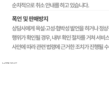
더 많은 품목을 선보일 수 있도록 최선을 다하겠습니다. 앞으
로도 지속적인 관심 부탁드립니다! 감사합니다. 정월대보름
맞이 건강과 행복 가득한 한 해 되시길 바랍니다!! ◡̈ ͥ♡
답변완료
가격문의
피*연
2025.01.14
지금 1봉지에 7150원이라는건가요? 아니면5봉지에 7150원
이라는건가요?
판매자
2025.01.15
안녕하십니까, CJ프레시웨이 담당자입니다. 1봉지 금액입니
다:) 감사합니다.
답변완료
비밀글입니다.
박*선
2024.12.26
비밀글 입니다
판매자
2024.12.27
비밀글 입니다.
답변완료
이상품 반품혹은 취소 가능할까요
전*현
2024.12.16