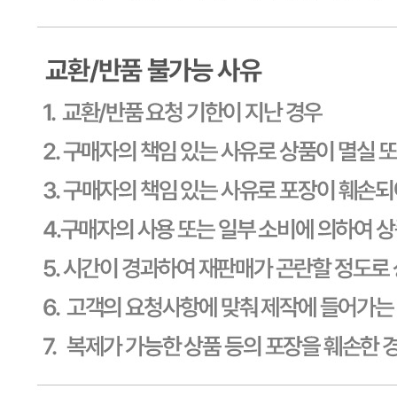
판매자명
CJ프레시웨이
문의번호
1588-6967
반품/교환
배송비
반품 배송비: 30,000원
교환 배송비: 30,000원
주의사항
전자상거래 등에서의 소비자보호법에 관한 법률에 의거하여
미성년자가 체결한 계약은 법정대리인이 동의하지 않은 경우
본인 또는 법정대리인이 취소할 수 있습니다. 식봄에 등록된
판매상품과 상품의 내용은 판매자가 등록한 것으로 (주)마켓
보로는 그 등록내용에 대하여 일체의 책임을 지지 않습니다.
상세 정보
구매 정보
상품 문의
상품 문의
문의글 작성