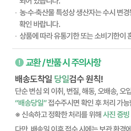
... 🛒 🛒 🛒
🥇
튀김류.냉동식품 BEST
더보기
판매자 정보
판매자 상호
CJ프레시웨이