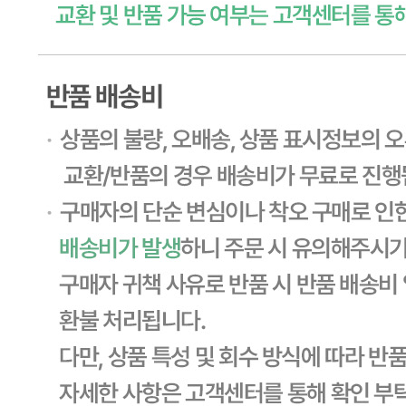
상세페이지참고
소비기한
본 제품은 제품입고일별 유통기한 또는 품질유지기한이 상이
하므로, 필요시 고객센터로 문의하여 주십시오. 제조일로부
터 365일 까지
포장단위별 용량(중량)
상세페이지참고
포장단위별 수량
상세페이지참고
원재료명 및 함량
상세페이지참고
영양성분
상세페이지참고
유전자변형식품에 해당하는 경우의 표시
해당사항 없음
수입식품 여부
해당사항 없음
소비자 상담 관련 전화번호
1588-6967
반품/교환 정보