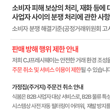
내 문의만 보기
비밀글 제외
답변완료
비밀글입니다.
이*진
2025.06.08
비밀글 입니다
판매자
2025.06.09
비밀글 입니다.
답변완료
통통 김말이
신*윤
2025.02.12
같은회사제품 다른건 다있는데 김말이가 없더라구요 김말이
좀 판매해주세요 짱맛있는데 ㅠㅠ 구매하고싶은데 늘 없어서
아쉽네요
판매자
2025.02.12
안녕하십니까, CJ프레시웨이 담당자입니다. ✿˘◡˘✿ 저희
상품에 관심을 가져주셔서 감사합니다. 현재 김말이 상품은
저희 운영 제품 목록에 포함되지 않지만, 고객님의 의견을 소
중하게 생각하며 추후 판매가 가능하도록 노력하겠습니다.