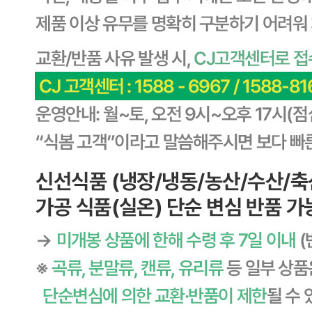
사업장 소재지
경기 용인시 기흥구 기곡로 32 (하갈동, 제일제당수원물류센
타) 씨제이프레시웨이
연락처
1588-6967
사업자
등록번호
603-81-11270
통신판매
신고번호
제2011-용인기흥-00129호
상품 고시 정보
식품의 유형
상세페이지참고
생산자
상세페이지참고
소재지
상세페이지참고
제조연월일