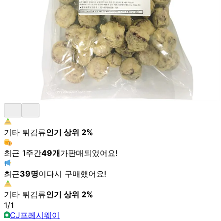
기타 튀김류
인기 상위
2
%
최근 1주간
49
개
가
판매되었어요!
최근
39
명
이
다시 구매했어요!
기타 튀김류
인기 상위
2
%
1
/
1
CJ프레시웨이