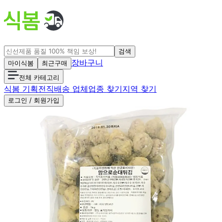
검색
장바구니
마이식봄
최근구매
전체 카테고리
식봄 기획전
직배송 업체
업종 찾기
지역 찾기
로그인 / 회원가입