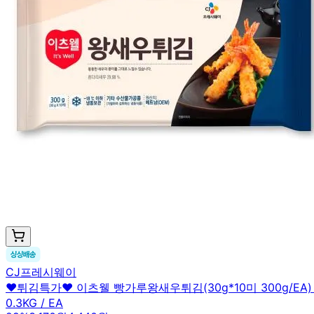
CJ프레시웨이
♥튀김특가♥ 이츠웰 빵가루왕새우튀김(30g*10미 300g/EA
0.3KG / EA