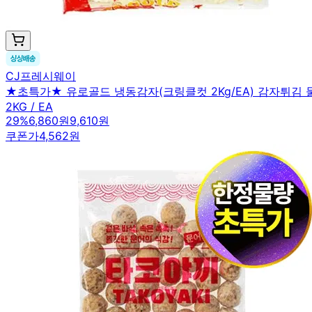
CJ프레시웨이
★초특가★ 유로골드 냉동감자(크링클컷 2Kg/EA) 감자튀김
2KG / EA
29
%
6,860원
9,610원
쿠폰가
4,562원