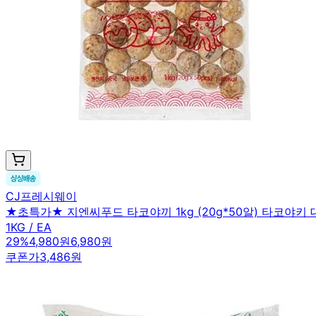
CJ프레시웨이
★초특가★ 지엔씨푸드 타코야끼 1kg (20g*50알) 타코야키
1KG / EA
29
%
4,980원
6,980원
쿠폰가
3,486원