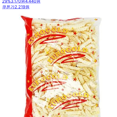
29
%
3,170원
4,440원
쿠폰가
2,219원