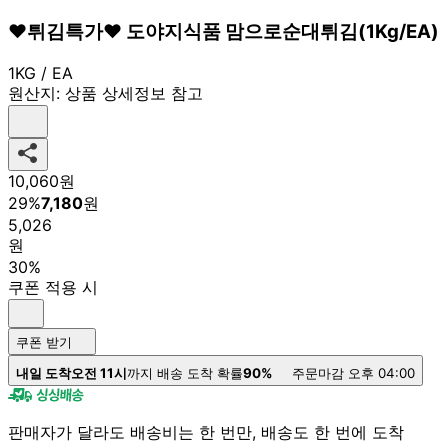
♥튀김특가♥ 도야지식품 맘으로순대튀김(1Kg/EA)
1KG / EA
원산지:
상품 상세정보 참고
10,060
원
29
%
7,180
원
5,026
원
30%
쿠폰 적용 시
쿠폰 받기
내일 도착
오전 11시
까지 배송 도착 확률
90%
주문마감 오후 04:00
판매자가 달라도 배송비는 한 번만, 배송도 한 번에 도착