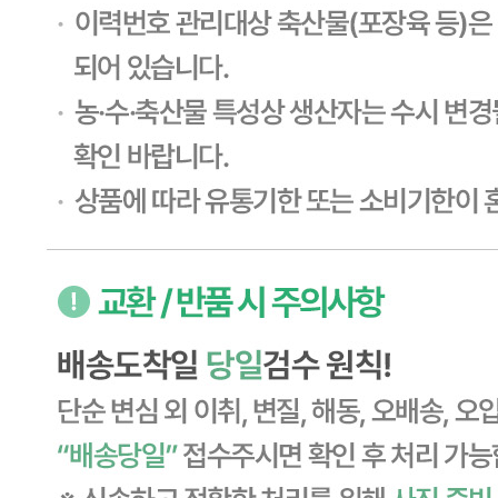
... 🛒 🛒 🛒
🥇
튀김류.냉동식품 BEST
더보기
판매자 정보
판매자 상호