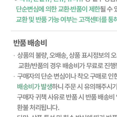
상세페이지참고
소비기한
본 제품은 제품입고일별 유통기한 또는 품질유지기한이 상이
하므로, 필요시 고객센터로 문의하여 주십시오. 제조일로부
터 270일 까지
포장단위별 용량(중량)
상세페이지참고
포장단위별 수량
상세페이지참고
원재료명 및 함량
상세페이지참고
영양성분
상세페이지참고
유전자변형식품에 해당하는 경우의 표시
해당사항 없음
수입식품 여부
해당사항 없음
소비자 상담 관련 전화번호
1588-6967
반품/교환 정보