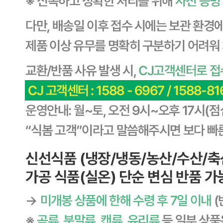
CJ프레시웨이
사업장 소재지
경기 용인시 기흥구 기곡로 32 (하갈동, 제일제당수원물류센
타) 씨제이프레시웨이
연락처
1588-6967
사업자
등록번호
603-81-11270
통신판매
신고번호
제2011-용인기흥-00129호
상품 고시 정보
식품의 유형
상세페이지참고
생산자
상세페이지참고
소재지
상세페이지참고
제조연월일