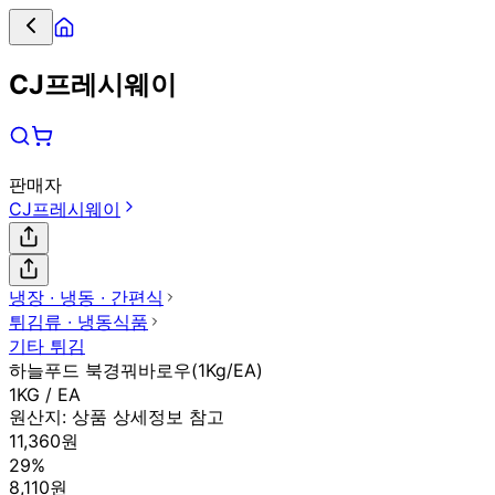
CJ프레시웨이
판매자
CJ프레시웨이
냉장 ∙ 냉동 ∙ 간편식
튀김류 ∙ 냉동식품
기타 튀김
하늘푸드 북경꿔바로우(1Kg/EA)
1KG / EA
원산지:
상품 상세정보 참고
11,360원
29%
8,110원