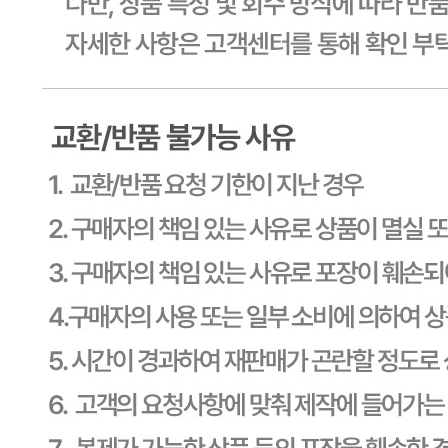
판매자명
CJ프레시웨이
문의번호
1588-6967
반품/교환
배송비
반품 배송비: 30,000원
교환 배송비: 30,000원
주의사항
전자상거래 등에서의 소비자보호법에 관한 법률에 의거하여
미성년자가 체결한 계약은 법정대리인이 동의하지 않은 경우
본인 또는 법정대리인이 취소할 수 있습니다. 식봄에 등록된
판매상품과 상품의 내용은 판매자가 등록한 것으로 (주)마켓
보로는 그 등록내용에 대하여 일체의 책임을 지지 않습니다.
상세 정보
구매 정보
상품 문의
상품 문의
문의글 작성